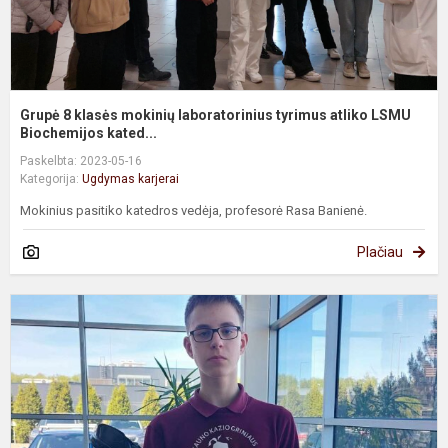
B.
Grupė 8 klasės mokinių laboratorinius tyrimus atliko LSMU
Biochemijos kated...
Paskelbta: 2023-05-16
Kategorija:
Ugdymas karjerai
Mokinius pasitiko katedros vedėja, profesorė Rasa Banienė.
Plačiau
G
8
k
m
a
U