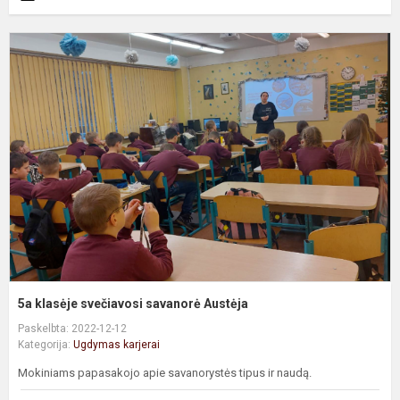
5
k
s
s
A
5a klasėje svečiavosi savanorė Austėja
Paskelbta: 2022-12-12
Kategorija:
Ugdymas karjerai
Mokiniams papasakojo apie savanorystės tipus ir naudą.