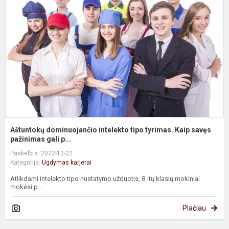
i
t
t
K
s
Aštuntokų dominuojančio intelekto tipo tyrimas. Kaip savęs
pažinimas gali p...
Paskelbta: 2022-12-22
Kategorija:
Ugdymas karjerai
Atlikdami intelekto tipo nustatymo užduotis, 8 -tų klasių mokiniai
mokėsi p...
Plačiau