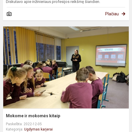
Diskutavo apie inžinieriaus profesijos reikšmę šiandien.
Plačiau
M
ir
m
k
Mokome ir mokomės kitaip
Paskelbta: 2022-12-05
Kategorija:
Ugdymas karjerai