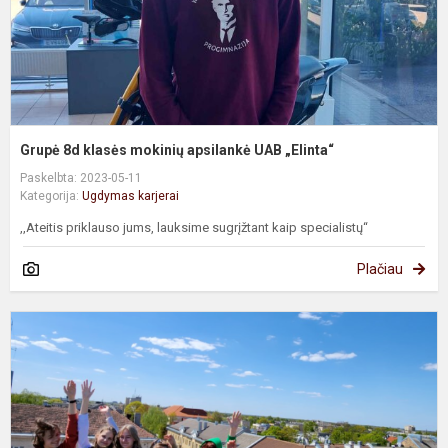
„
Grupė 8d klasės mokinių apsilankė UAB „Elinta“
Paskelbta: 2023-05-11
Kategorija:
Ugdymas karjerai
,,Ateitis priklauso jums, lauksime sugrįžtant kaip specialistų“
Plačiau
8
7
ir
b
k
m