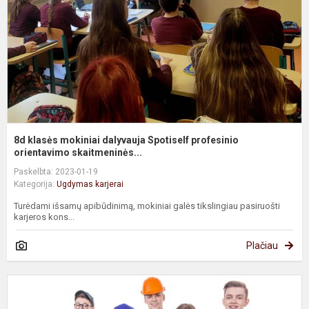
S
p
o
8d klasės mokiniai dalyvauja Spotiself profesinio
orientavimo skaitmeninės...
Paskelbta: 2023-01-19
Kategorija:
Ugdymas karjerai
Turėdami išsamų apibūdinimą, mokiniai galės tikslingiau pasiruošti
karjeros kons...
Plačiau
A
d