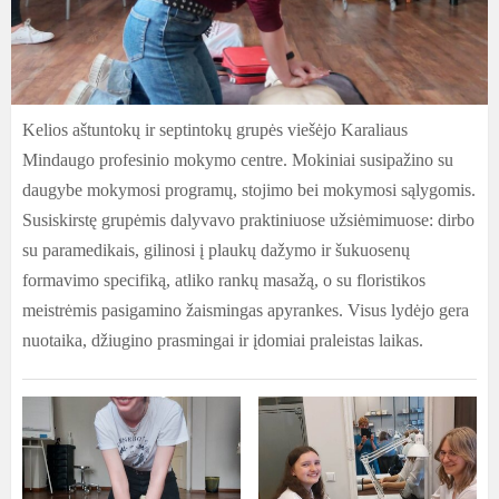
Kelios aštuntokų ir septintokų grupės viešėjo Karaliaus
Mindaugo profesinio mokymo centre. Mokiniai susipažino su
daugybe mokymosi programų, stojimo bei mokymosi sąlygomis.
Susiskirstę grupėmis dalyvavo praktiniuose užsiėmimuose: dirbo
su paramedikais, gilinosi į plaukų dažymo ir šukuosenų
formavimo specifiką, atliko rankų masažą, o su floristikos
meistrėmis pasigamino žaismingas apyrankes. Visus lydėjo gera
nuotaika, džiugino prasmingai ir įdomiai praleistas laikas.