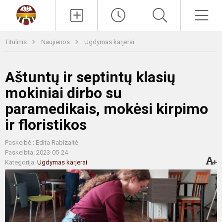
Paieška
Men
Titulinis
Naujienos
Ugdymas karjerai
Aštuntų ir septintų klasių
mokiniai dirbo su
paramedikais, mokėsi kirpimo
ir floristikos
Paskelbė : Edita Rabizaitė
Paskelbta: 2023-05-24
Kategorija:
Ugdymas karjerai