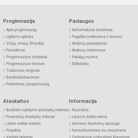
Progimnazija
Paslaugos
Apie progimnaziją
Neformalusis švietimas
Ugdymo aplinka
Pagalba mokiniams ir tėvams
Vizija, misija, filosofija
Mokinių pavėžėjimas
Pasiekimai
Mokinių maitinimas
Progimnazijos simboliai
Patalpų nuoma
Progimnazijos himnas
Biblioteka
Tradiciniai renginiai
Bendradarbiavimas
Priėmimas į progimnaziją
Ataskaitos
Informacija
Biudžeto vykdymo ataskaitų rinkiniai
Nuorodos
Finansinių ataskaitų rinkiniai
Laisvos darbo vietos
Lėšos veiklai viešinti
Asmens duomenų apsauga
Projektai
Konsultavimasis su visuomene
Viešieji pirkimai
Dažniausiai užduodami klausimai