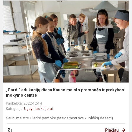
„
e
d
K
m
p
ir
p
m.
„Gardi“ edukacijų diena Kauno maisto pramonės ir prekybos
mokymo centre
Paskelbta: 2022-12-14
Kategorija:
Ugdymas karjerai
Šauni meistrė Giedrė pamokė pasigaminti sveikuoliškų desertų.
Plačiau