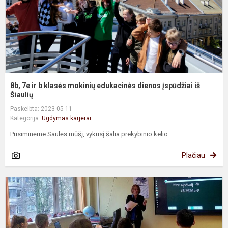
e
d
į
i
Š.
8b, 7e ir b klasės mokinių edukacinės dienos įspūdžiai iš
Šiaulių
Paskelbta: 2023-05-11
Kategorija:
Ugdymas karjerai
Prisiminėme Saulės mūšį, vykusį šalia prekybinio kelio.
Plačiau
8
k
m
d