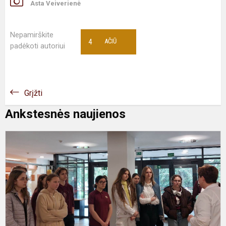
Asta Veiverienė
Nepamirškite
4
AČIŪ
padėkoti autoriui
Grįžti
Ankstesnės naujienos
G
8
k
m
l
t
a
L