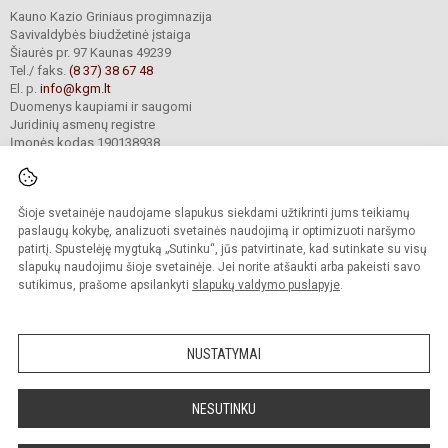
Kauno Kazio Griniaus progimnazija
Savivaldybės biudžetinė įstaiga
Šiaurės pr. 97 Kaunas 49239
Tel./ faks.
(8 37) 38 67 48
El. p.
info@kgm.lt
Duomenys kaupiami ir saugomi
Juridinių asmenų registre
Įmonės kodas 190138938
Šioje svetainėje naudojame slapukus siekdami užtikrinti jums teikiamų
© 2024. Kauno Kazio Griniaus progimnazija. Visos teisės saugomos.
Kopijuoti turinį be raštiško progimnazijos sutikimo griežtai draudžiama.
paslaugų kokybę, analizuoti svetainės naudojimą ir optimizuoti naršymo
patirtį. Spustelėję mygtuką „Sutinku“, jūs patvirtinate, kad sutinkate su visų
Prieinamumo paraiška
Slapukų valdymas
slapukų naudojimu šioje svetainėje. Jei norite atšaukti arba pakeisti savo
sutikimus, prašome apsilankyti
slapukų valdymo puslapyje
.
Sumanus būdas atnaujinti
mokyklos interneto
svetainę
NUSTATYMAI
NESUTINKU