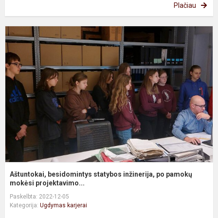
Plačiau
A
b
s
i
p
p
m
Aštuntokai, besidomintys statybos inžinerija, po pamokų
mokėsi projektavimo...
Paskelbta: 2022-12-05
Kategorija:
Ugdymas karjerai