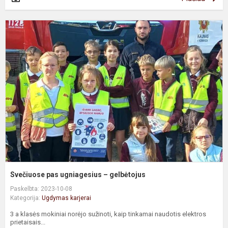
S
p
u
–
g
Svečiuose pas ugniagesius – gelbėtojus
Paskelbta: 2023-10-08
Kategorija:
Ugdymas karjerai
3 a klasės mokiniai norėjo sužinoti, kaip tinkamai naudotis elektros
prietaisais...