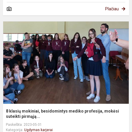
Plačiau
8
k
m
b
m
p
m
s.
8 klasių mokiniai, besidomintys mediko profesija, mokėsi
suteikti pirmąją...
Paskelbta: 2023-05-31
Kategorija:
Ugdymas karjerai