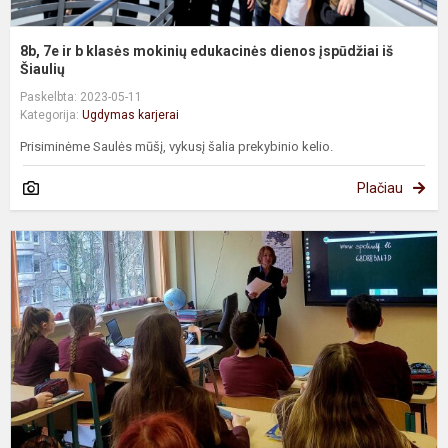
8b, 7e ir b klasės mokinių edukacinės dienos įspūdžiai iš
Šiaulių
Paskelbta: 2023-05-11
Kategorija:
Ugdymas karjerai
Prisiminėme Saulės mūšį, vykusį šalia prekybinio kelio.
Plačiau
8
k
m
d
S
p
o