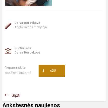
Daiva Borovkovė
Anglų kalbos mokytoja
Nuotraukos:
Daiva Borovkovė
Nepamirškite
4
AČIŪ
padėkoti autoriui
Grįžti
Ankstesnės naujienos