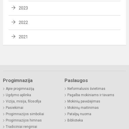
2023
2022
2021
Progimnazija
Paslaugos
Apie progimnaziją
Neformalusis švietimas
Ugdymo aplinka
Pagalba mokiniams ir tėvams
Vizija, misija, filosofija
Mokinių pavėžėjimas
Pasiekimai
Mokinių maitinimas
Progimnazijos simboliai
Patalpų nuoma
Progimnazijos himnas
Biblioteka
Tradiciniai renginiai