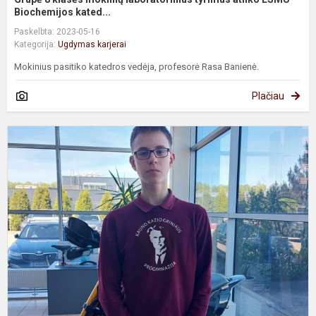
Biochemijos kated...
Paskelbta: 2023-05-16
Kategorija:
Ugdymas karjerai
Mokinius pasitiko katedros vedėja, profesorė Rasa Banienė.
Plačiau
G
8
k
m
a
U
„