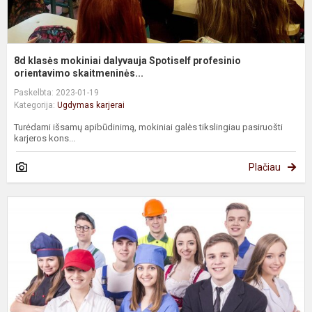
8d klasės mokiniai dalyvauja Spotiself profesinio
orientavimo skaitmeninės...
Paskelbta: 2023-01-19
Kategorija:
Ugdymas karjerai
Turėdami išsamų apibūdinimą, mokiniai galės tikslingiau pasiruošti
karjeros kons...
Plačiau
A
d
i
t
t
K
s