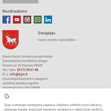
Bendraukime
Steigėjas
Kauno miesto savivaldybė
Kauno Kazio Griniaus progimnazija
Savivaldybės biudžetinė įstaiga
Šiaurės pr. 97 Kaunas 49239
Tel./ faks.
(8 37) 38 67 48
El. p.
info@kgm.lt
Duomenys kaupiami ir saugomi
Juridinių asmenų registre
Įmonės kodas 190138938
Šioje svetainėje naudojame slapukus siekdami užtikrinti jums teikiamų
© 2024. Kauno Kazio Griniaus progimnazija. Visos teisės saugomos.
Kopijuoti turinį be raštiško progimnazijos sutikimo griežtai draudžiama.
paslaugų kokybę, analizuoti svetainės naudojimą ir optimizuoti naršymo