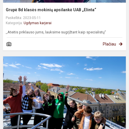
Grupė 8d klasės mokinių apsilankė UAB „Elinta“
Paskelbta: 2023-05-11
Kategorija:
Ugdymas karjerai
,,Ateitis priklauso jums, lauksime sugrįžtant kaip specialistų“
Plačiau
8
7
ir
b
k
m
e
d
į
i
Š.