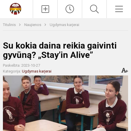
Paieška
Men
Titulinis
Naujienos
Ugdymas karjerai
Su kokia daina reikia gaivinti
gyvūną? „Stay’in Alive”
Paskelbta: 2023-10-27
Kategorija:
Ugdymas karjerai