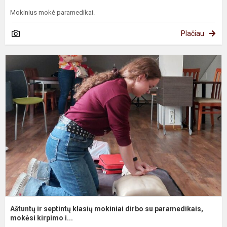
Mokinius mokė paramedikai.
Plačiau
A
ir
s
k
m
d
s
p
Aštuntų ir septintų klasių mokiniai dirbo su paramedikais,
mokėsi kirpimo i...