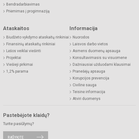
Bendradarbiavimas
Priėmimas į progimnaziją
Ataskaitos
Informacija
Biudžeto vykdymo ataskaitų rinkiniai
Nuorodos
Finansinių ataskaitų rinkiniai
Laisvos darbo vietos
Lėšos veiklai viešinti
Asmens duomenų apsauga
Projektai
Konsultavimasis su visuomene
Viešieji pirkimai
Dažniausiai užduodami klausimai
1,2% parama
Pranešėjų apsauga
Korupcijos prevencija
Civilinė sauga
Teisinė informacija
Atviri duomenys
Pastebėjote klaidų?
Turite pasiūlymų?
RAŠYKITE