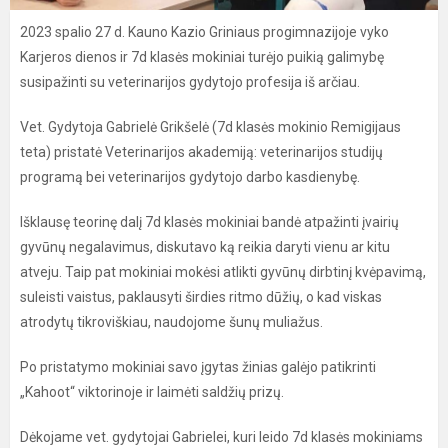
2023 spalio 27 d. Kauno Kazio Griniaus progimnazijoje vyko
Karjeros dienos ir 7d klasės mokiniai turėjo puikią galimybę
susipažinti su veterinarijos gydytojo profesija iš arčiau.
Vet. Gydytoja Gabrielė Grikšelė (7d klasės mokinio Remigijaus
teta) pristatė Veterinarijos akademiją: veterinarijos studijų
programą bei veterinarijos gydytojo darbo kasdienybę.
Išklausę teorinę dalį 7d klasės mokiniai bandė atpažinti įvairių
gyvūnų negalavimus, diskutavo ką reikia daryti vienu ar kitu
atveju. Taip pat mokiniai mokėsi atlikti gyvūnų dirbtinį kvėpavimą,
suleisti vaistus, paklausyti širdies ritmo dūžių, o kad viskas
atrodytų tikroviškiau, naudojome šunų muliažus.
Po pristatymo mokiniai savo įgytas žinias galėjo patikrinti
„Kahoot“ viktorinoje ir laimėti saldžių prizų.
Dėkojame vet. gydytojai Gabrielei, kuri leido 7d klasės mokiniams