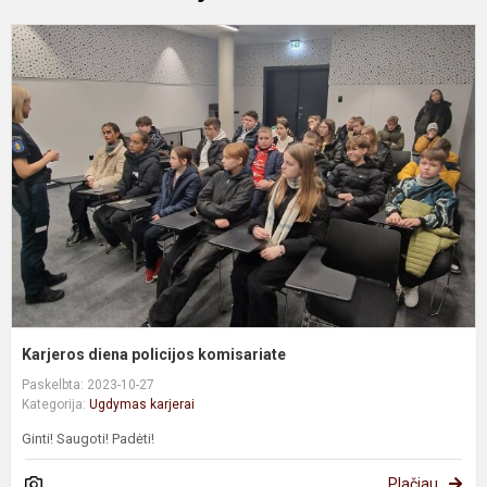
K
d
p
k
Karjeros diena policijos komisariate
Paskelbta: 2023-10-27
Kategorija:
Ugdymas karjerai
Ginti! Saugoti! Padėti!
Plačiau