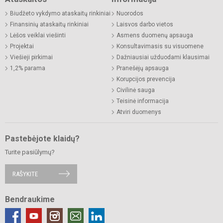
Biudžeto vykdymo ataskaitų rinkiniai
Nuorodos
Finansinių ataskaitų rinkiniai
Laisvos darbo vietos
Lėšos veiklai viešinti
Asmens duomenų apsauga
Projektai
Konsultavimasis su visuomene
Viešieji pirkimai
Dažniausiai užduodami klausimai
1,2% parama
Pranešėjų apsauga
Korupcijos prevencija
Civilinė sauga
Teisinė informacija
Atviri duomenys
Pastebėjote klaidų?
Turite pasiūlymų?
RAŠYKITE
Bendraukime