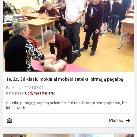
3
k
m
m
s
p
p
1e, 2c, 3d klasių mokiniai mokėsi suteikti pirmąją pagalbą
Paskelbta: 2024-02-01
Kategorija:
Ugdymas karjerai
Suteikti pirmąją pagalbą nelaimės ištiktam žmogui nėra paprasta, bet
labia svarb...
Plačiau
7