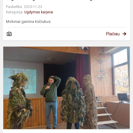
Paskelbta: 2023-11-23
Kategorija:
Ugdymas karjerai
Mokiniai gamina kūčiukus.
Plačiau
M
Č
p
a
m
g
ir
j
t