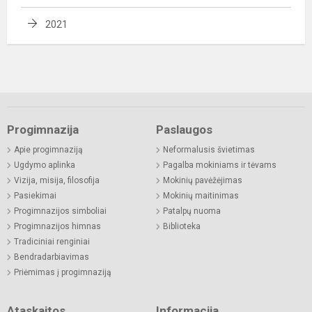
2021
Progimnazija
Paslaugos
Apie progimnaziją
Neformalusis švietimas
Ugdymo aplinka
Pagalba mokiniams ir tėvams
Vizija, misija, filosofija
Mokinių pavėžėjimas
Pasiekimai
Mokinių maitinimas
Progimnazijos simboliai
Patalpų nuoma
Progimnazijos himnas
Biblioteka
Tradiciniai renginiai
Bendradarbiavimas
Priėmimas į progimnaziją
Ataskaitos
Informacija