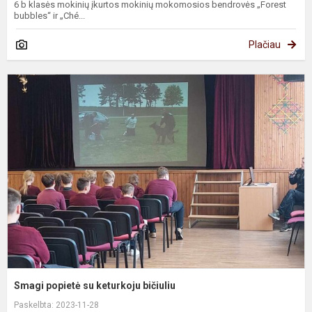
6 b klasės mokinių įkurtos mokinių mokomosios bendrovės „Forest
bubbles“ ir „Ché...
Plačiau
S
p
s
k
b
Smagi popietė su keturkoju bičiuliu
Paskelbta: 2023-11-28