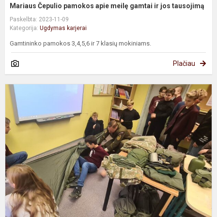
Mariaus Čepulio pamokos apie meilę gamtai ir jos tausojimą
Paskelbta: 2023-11-09
Kategorija:
Ugdymas karjerai
Gamtininko pamokos 3,4,5,6 ir 7 klasių mokiniams.
Plačiau
7
k
m
k
p