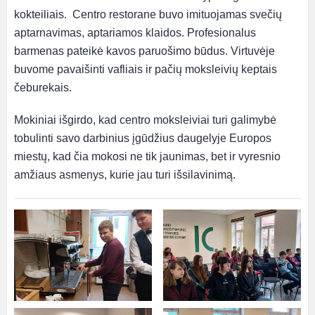
kokteiliais. Centro restorane buvo imituojamas svečių
aptarnavimas, aptariamos klaidos. Profesionalus
barmenas pateikė kavos paruošimo būdus. Virtuvėje
buvome pavaišinti vafliais ir pačių moksleivių keptais
čeburekais.
Mokiniai išgirdo, kad centro moksleiviai turi galimybė
tobulinti savo darbinius įgūdžius daugelyje Europos
miestų, kad čia mokosi ne tik jaunimas, bet ir vyresnio
amžiaus asmenys, kurie jau turi išsilavinimą.