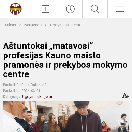
Paieška
Men
Titulinis
Naujienos
Ugdymas karjerai
Aštuntokai „matavosi“
profesijas Kauno maisto
pramonės ir prekybos mokymo
centre
Paskelbė : Edita Rabizaitė
Paskelbta: 2024-03-01
Kategorija:
Ugdymas karjerai