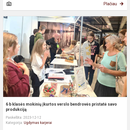
Plačiau
6
b
k
m
į
v
b
p
s
p.
6 b klasės mokinių įkurtos verslo bendrovės pristatė savo
produkciją
Paskelbta: 2023-12-12
Kategorija:
Ugdymas karjerai