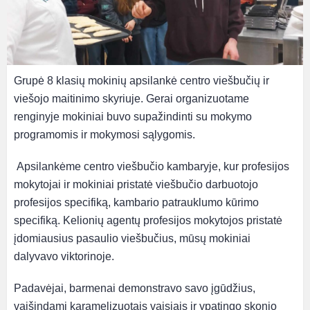
Grupė 8 klasių mokinių apsilankė centro viešbučių ir
viešojo maitinimo skyriuje. Gerai organizuotame
renginyje mokiniai buvo supažindinti su mokymo
programomis ir mokymosi sąlygomis.
Apsilankėme centro viešbučio kambaryje, kur profesijos
mokytojai ir mokiniai pristatė viešbučio darbuotojo
profesijos specifiką, kambario patrauklumo kūrimo
specifiką. Kelionių agentų profesijos mokytojos pristatė
įdomiausius pasaulio viešbučius, mūsų mokiniai
dalyvavo viktorinoje.
Padavėjai, barmenai demonstravo savo įgūdžius,
vaišindami karamelizuotais vaisiais ir ypatingo skonio