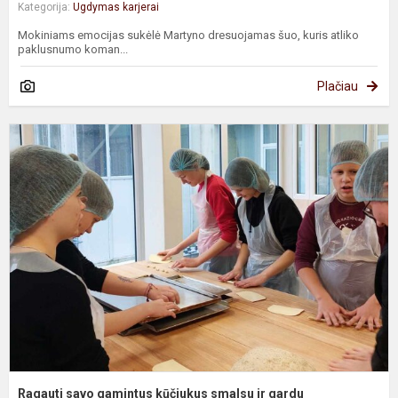
Kategorija:
Ugdymas karjerai
Mokiniams emocijas sukėlė Martyno dresuojamas šuo, kuris atliko
paklusnumo koman...
Plačiau
R
s
g
k
s
ir
g
Ragauti savo gamintus kūčiukus smalsu ir gardu