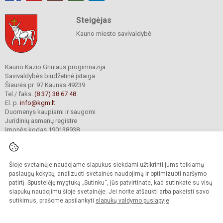
Steigėjas
Kauno miesto savivaldybė
Kauno Kazio Griniaus progimnazija
Savivaldybės biudžetinė įstaiga
Šiaurės pr. 97 Kaunas 49239
Tel./ faks.
(8 37) 38 67 48
El. p.
info@kgm.lt
Duomenys kaupiami ir saugomi
Juridinių asmenų registre
Įmonės kodas 190138938
Šioje svetainėje naudojame slapukus siekdami užtikrinti jums teikiamų
© 2024. Kauno Kazio Griniaus progimnazija. Visos teisės saugomos.
Kopijuoti turinį be raštiško progimnazijos sutikimo griežtai draudžiama.
paslaugų kokybę, analizuoti svetainės naudojimą ir optimizuoti naršymo
patirtį. Spustelėję mygtuką „Sutinku“, jūs patvirtinate, kad sutinkate su visų
Prieinamumo paraiška
Slapukų valdymas
slapukų naudojimu šioje svetainėje. Jei norite atšaukti arba pakeisti savo
sutikimus, prašome apsilankyti
slapukų valdymo puslapyje
.
Sumanus būdas atnaujinti
mokyklos interneto
svetainę