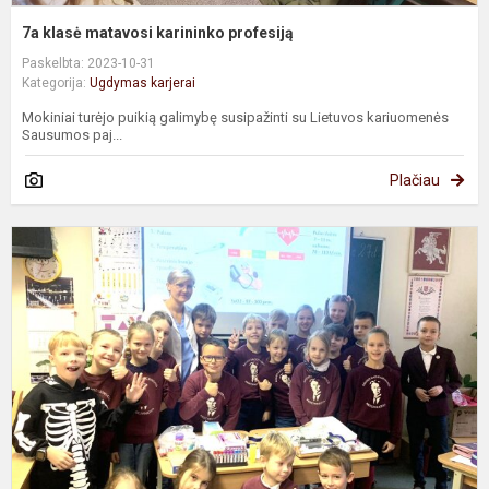
7a klasė matavosi karininko profesiją
Paskelbta: 2023-10-31
Kategorija:
Ugdymas karjerai
Mokiniai turėjo puikią galimybę susipažinti su Lietuvos kariuomenės
Sausumos paj...
Plačiau
2
kl
m
s
s
s
p