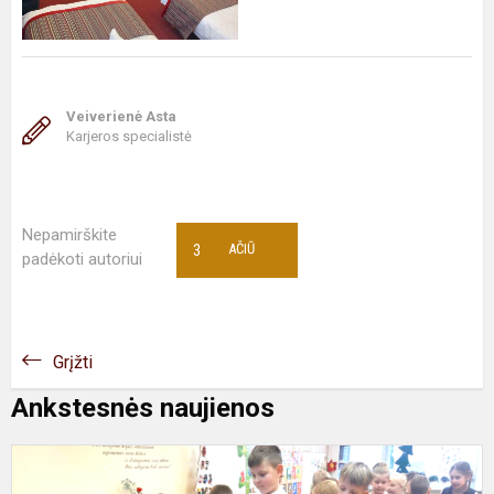
Veiverienė Asta
Karjeros specialistė
Nepamirškite
3
AČIŪ
padėkoti autoriui
Grįžti
Ankstesnės naujienos
1
2