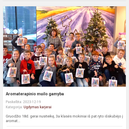
A
m
g
Aromaterapinio muilo gamyba
Paskelbta: 2023-12-19
Kategorija:
Ugdymas karjerai
Gruodžio 18d. gerai nusiteikę, 3a klasės mokiniai iš pat ryto išskubėjo į
aromat...