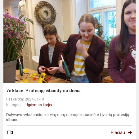
k
P
i
d
7e klasė. Profesijų išbandymo diena
Paskelbta: 2024-01-19
Kategorija:
Ugdymas karjerai
Dalyvavo vykstančioje atvirų durų dienoje ir pasinėrė į įvairių profesijų
išband...
Plačiau