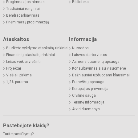
Progimnazijos himnas
Biblioteka
Tradiciniai renginiai
Bendradarbiavimas
Priėmimas į progimnaziją
Ataskaitos
Informacija
Biudžeto vykdymo ataskaitų rinkiniai
Nuorodos
Finansinių ataskaitų rinkiniai
Laisvos darbo vietos
Lėšos veiklai viešinti
Asmens duomenų apsauga
Projektai
Konsultavimasis su visuomene
Viešieji pirkimai
Dažniausiai užduodami klausimai
1,2% parama
Pranešėjų apsauga
Korupcijos prevencija
Civilinė sauga
Teisinė informacija
Atviri duomenys
Pastebėjote klaidų?
Turite pasiūlymų?