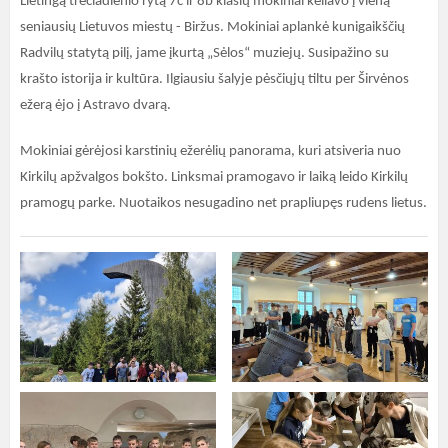
Lietingą trečiadienio rytą 7c ir 8b klasių mokiniai keliavo į vieną
seniausių Lietuvos miestų - Biržus. Mokiniai aplankė kunigaikščių
Radvilų statytą pilį, jame įkurtą „Sėlos“ muziejų. Susipažino su
krašto istorija ir kultūra. Ilgiausiu šalyje pėsčiųjų tiltu per Širvėnos
ežerą ėjo į Astravo dvarą.
Mokiniai gėrėjosi karstinių ežerėlių panorama, kuri atsiveria nuo
Kirkilų apžvalgos bokšto. Linksmai pramogavo ir laiką leido Kirkilų
pramogų parke. Nuotaikos nesugadino net prapliupęs rudens lietus.