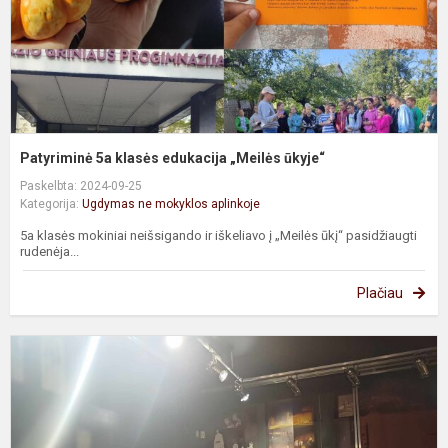
Patyriminė 5a klasės edukacija „Meilės ūkyje“
Paskelbta: 2024-09-25
Kategorija:
Ugdymas ne mokyklos aplinkoje
5a klasės mokiniai neišsigando ir iškeliavo į „Meilės ūkį“ pasidžiaugti
rudenėja...
Plačiau
E
s
J
d
„