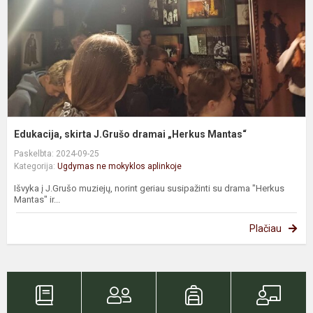
M
Edukacija, skirta J.Grušo dramai „Herkus Mantas“
Paskelbta: 2024-09-25
Kategorija:
Ugdymas ne mokyklos aplinkoje
Išvyka į J.Grušo muziejų, norint geriau susipažinti su drama "Herkus
Mantas" ir...
Plačiau