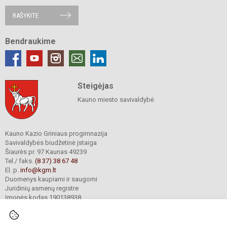
RAŠYKITE
Bendraukime
Steigėjas
Kauno miesto savivaldybė
Kauno Kazio Griniaus progimnazija
Savivaldybės biudžetinė įstaiga
Šiaurės pr. 97 Kaunas 49239
Tel./ faks.
(8 37) 38 67 48
El. p.
info@kgm.lt
Duomenys kaupiami ir saugomi
Juridinių asmenų registre
Įmonės kodas 190138938