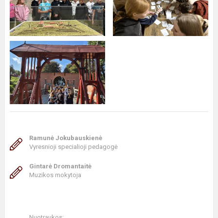
Ramunė Jokubauskienė
Vyresnioji specialioji pedagogė
Gintarė Dromantaitė
Muzikos mokytoja
Nuotraukos: