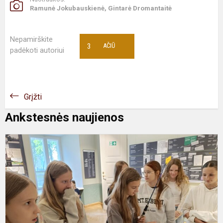
Ramunė Jokubauskienė, Gintarė Dromantaitė
Nepamirškite
3
AČIŪ
padėkoti autoriui
Grįžti
Ankstesnės naujienos
6
e
l
I
L
p