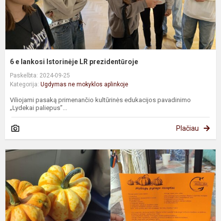
6 e lankosi Istorinėje LR prezidentūroje
Paskelbta: 2024-09-25
Kategorija:
Ugdymas ne mokyklos aplinkoje
Viliojami pasaką primenančio kultūrinės edukacijos pavadinimo
„Lydekai paliepus”...
Plačiau
P
5
k
e
„
ū