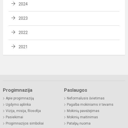
2024
2023
2022
2021
Progimnazija
Paslaugos
Apie progimnaziją
Neformalusis švietimas
Ugdymo aplinka
Pagalba mokiniams ir tėvams
Vizija, misija, filosofija
Mokinių pavėžėjimas
Pasiekimai
Mokinių maitinimas
Progimnazijos simboliai
Patalpų nuoma