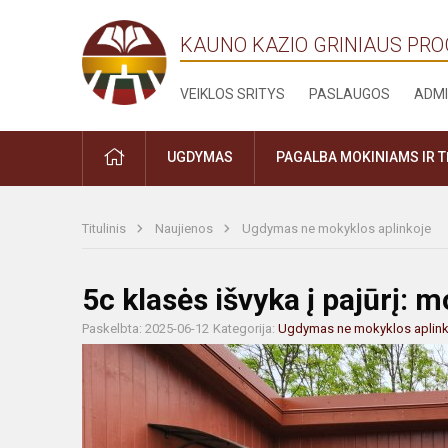
KAUNO KAZIO GRINIAUS PR
VEIKLOS SRITYS
PASLAUGOS
ADMI
PRADŽIA
UGDYMAS
PAGALBA MOKINIAMS IR 
Titulinis
Naujienos
Ugdymas ne mokyklos aplinkoje
5c klasės išvyka į pajūrį: 
Paskelbta: 2025-06-12
Kategorija:
Ugdymas ne mokyklos aplink