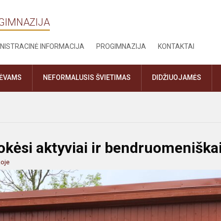
OGIMNAZIJA
NISTRACINĖ INFORMACIJA
PROGIMNAZIJA
KONTAKTAI
TĖVAMS
NEFORMALUSIS ŠVIETIMAS
DIDŽIUOJAMĖS
mokėsi aktyviai ir bendruomeniška
oje