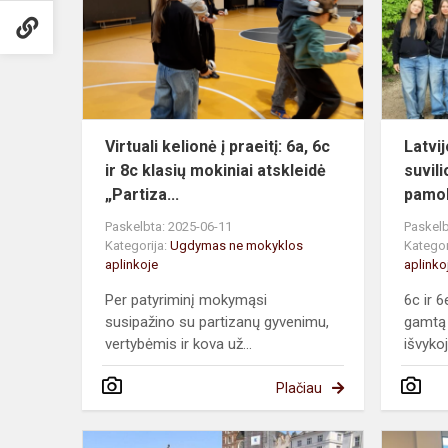
praeitį:
6a,
6c
ir
8c
klasių
Virtuali kelionė į praeitį: 6a, 6c
Latvi
mokiniai
ir 8c klasių mokiniai atskleidė
suvili
at...
„Partiza...
pamok
Paskelbta: 2025-06-11
Paskelb
Kategorija:
Ugdymas ne mokyklos
Kategor
aplinkoje
aplinko
Per patyriminį mokymąsi
6c ir 
susipažino su partizanų gyvenimu,
gamtą 
vertybėmis ir kova už...
išvykoj
Plačiau
Kelionė,