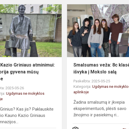
Žygis
Kazio
Griniaus
s,
atminimui:
lai
istorija
gyvena
mūsų
ši...
 Kazio Griniaus atminimui:
Smalsumas veža: 8c klas
storija gyvena mūsų
išvyka į Mokslo salą
se
Paskelbta: 2025-05-25
Kategorija:
Ugdymas ne mokyklo
ta: 2025-05-26
aplinkoje
ija:
Ugdymas ne mokyklos
je
Žadina smalsumą ir įkvepia
eksperimentuoti, plėsti savo
Grinius? Kas jis? Paklauskite
žinojimo ir pasiekimų ri...
rio Kauno Kazio Griniaus
nazijos...