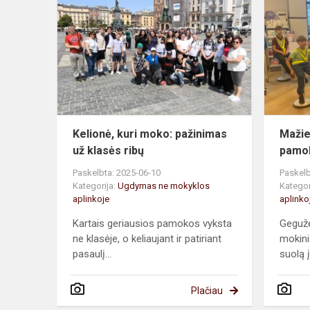
kuri
moko:
pažinimas
už
klasės
ribų
Kelionė, kuri moko: pažinimas
Mažiej
už klasės ribų
pamok
Paskelbta: 2025-06-10
Paskelb
Kategorija:
Ugdymas ne mokyklos
Kategor
aplinkoje
aplinko
Kartais geriausios pamokos vyksta
Gegužė
ne klasėje, o keliaujant ir patiriant
mokini
pasaulį...
suolą 
Plačiau