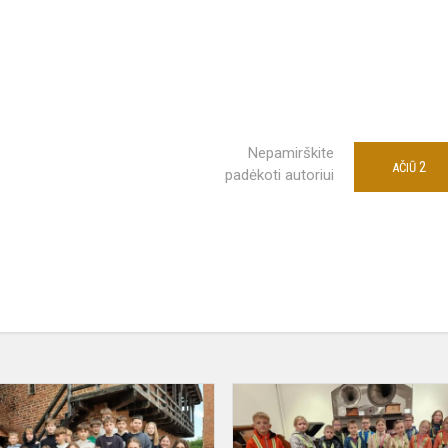
Nepamirškite
2
AČIŪ
padėkoti autoriui
Latvijos
gamtos
grožio