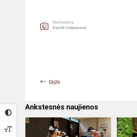
Nuotraukos:
Dovilė Linkuvienė
Grįžti
Ankstesnės naujienos
Virtuali
kelionė
į