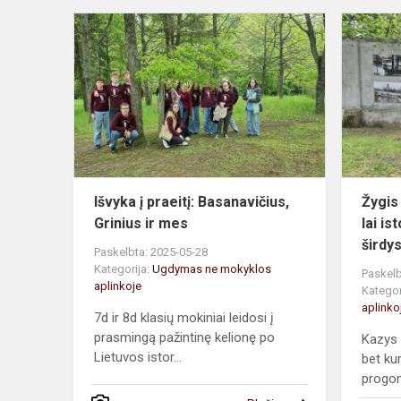
Išvyka
į
praeitį:
Basanavičiu
Grinius
ir
mes
Išvyka į praeitį: Basanavičius,
Žygis
Grinius ir mes
lai i
širdy
Paskelbta: 2025-05-28
Kategorija:
Ugdymas ne mokyklos
Paskelb
aplinkoje
Kategor
aplinko
7d ir 8d klasių mokiniai leidosi į
prasmingą pažintinę kelionę po
Kazys 
Lietuvos istor...
bet ku
progom