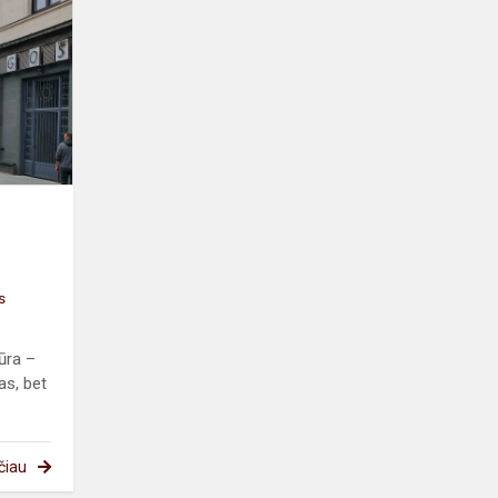
architektai
Kauno
modernizmo
pavelde
s
ūra –
as, bet
čiau