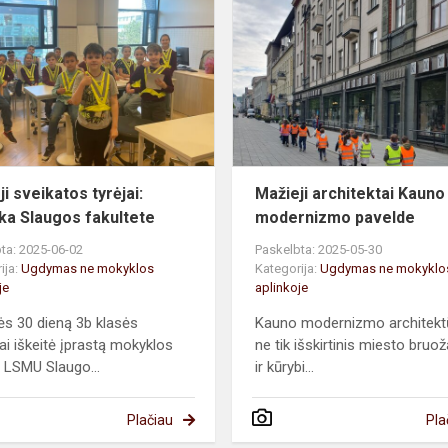
sveikatos
tyrėjai:
pamoka
Slaugos
fakultete
i sveikatos tyrėjai:
Mažieji architektai Kauno
a Slaugos fakultete
modernizmo pavelde
ta: 2025-06-02
Paskelbta: 2025-05-30
ija:
Ugdymas ne mokyklos
Kategorija:
Ugdymas ne mokyklo
je
aplinkoje
s 30 dieną 3b klasės
Kauno modernizmo architekt
ai iškeitė įprastą mokyklos
ne tik išskirtinis miesto bruož
į LSMU Slaugo...
ir kūrybi...
Plačiau
Pla