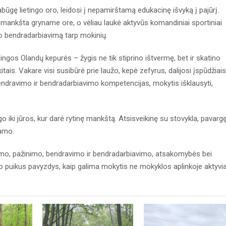
būgę lietingo oro, leidosi į nepamirštamą edukacinę išvyką į pajūrį.
 mankšta gryname ore, o vėliau laukė aktyvūs komandiniai sportiniai
ino bendradarbiavimą tarp mokinių.
dingos Olandų kepurės – žygis ne tik stiprino ištvermę, bet ir skatino
kitais. Vakare visi susibūrė prie laužo, kepė zefyrus, dalijosi įspūdžiais 
bendravimo ir bendradarbiavimo kompetencijas, mokytis išklausyti,
ėgo iki jūros, kur darė rytinę mankštą. Atsisveikinę su stovykla, pavargę
namo.
vumo, pažinimo, bendravimo ir bendradarbiavimo, atsakomybės bei
uikus pavyzdys, kaip galima mokytis ne mokyklos aplinkoje aktyvia