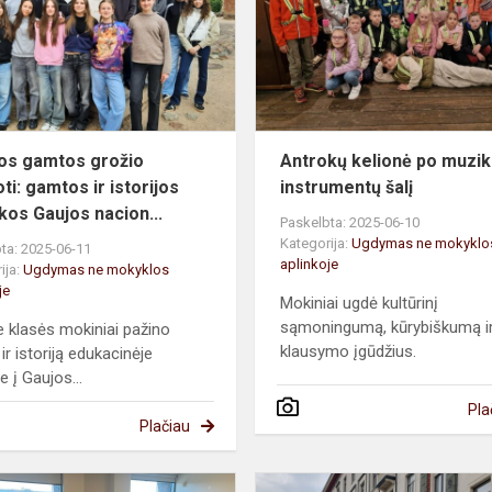
suvilioti:
gamtos
ir
istorijos
pamok...
jos gamtos grožio
Antrokų kelionė po muzi
oti: gamtos ir istorijos
instrumentų šalį
os Gaujos nacion...
Paskelbta: 2025-06-10
Kategorija:
Ugdymas ne mokyklo
ta: 2025-06-11
aplinkoje
ija:
Ugdymas ne mokyklos
je
Mokiniai ugdė kultūrinį
sąmoningumą, kūrybiškumą i
6e klasės mokiniai pažino
klausymo įgūdžius.
ir istoriją edukacinėje
e į Gaujos...
Pla
Plačiau
Mažieji