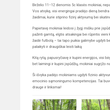
Birželio 11–12 dienomis 5c klasės mokiniai, nepa
Vos atvykę, visi energingai pradėjo dieną bendra
žaidimai, kurie stiprino fizinį aktyvumą bei skat
Papietavę mokiniai leidosi į žygį mišku prie įspū
pažinti gamtą, elgtis atsakingai bei rūpintis vieni 
žaidė futbolą – tai tapo puikia galimybe ugdyti 
palaikyti ir draugiškai leisti laiką.
Kitą rytą, papusryčiavę ir kupini energijos, visi b
bet laimingi ir kupini įspūdžių, mokiniai sugrįžo 
Ši išvyka padėjo mokiniams ugdyti fizinio akty
emocinio sąmoningumo kompetencijas. Tai buvo p
drauge ir linksmai!