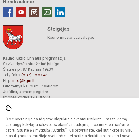
Bendraukime
Steigėjas
Kauno miesto savivaldybė
Kauno Kazio Griniaus progimnazija
Savivaldybės biudžetinė įstaiga
Šiaurės pr. 97 Kaunas 49239
Tel./ faks.
(8 37) 38 67 48
El. p.
info@kgm.lt
Duomenys kaupiami ir saugomi
Juridinių asmenų registre
Įmonės kodas 190138938
Šioje svetainėje naudojame slapukus siekdami užtikrinti jums teikiamų
© 2024. Kauno Kazio Griniaus progimnazija. Visos teisės saugomos.
Kopijuoti turinį be raštiško progimnazijos sutikimo griežtai draudžiama.
paslaugų kokybę, analizuoti svetainės naudojimą ir optimizuoti naršymo
patirtį. Spustelėję mygtuką „Sutinku“, jūs patvirtinate, kad sutinkate su visų
Prieinamumo paraiška
Slapukų valdymas
slapukų naudojimu šioje svetainėje. Jei norite atšaukti arba pakeisti savo