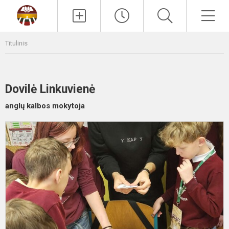
Paieška
Men
Titulinis
Dovilė Linkuvienė
anglų kalbos mokytoja
K
v
k