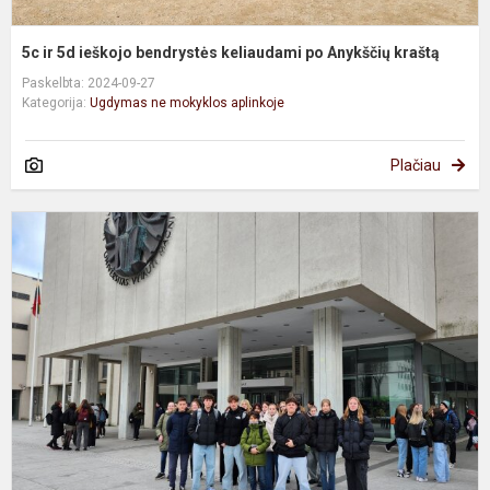
5c ir 5d ieškojo bendrystės keliaudami po Anykščių kraštą
Paskelbta: 2024-09-27
Kategorija:
Ugdymas ne mokyklos aplinkoje
Plačiau
A
k
p
u
m
r