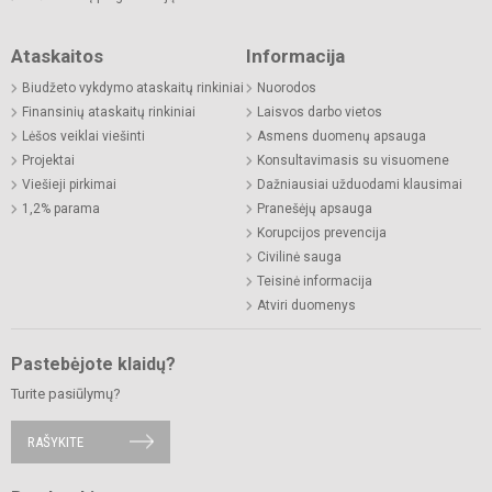
Ataskaitos
Informacija
Biudžeto vykdymo ataskaitų rinkiniai
Nuorodos
Finansinių ataskaitų rinkiniai
Laisvos darbo vietos
Lėšos veiklai viešinti
Asmens duomenų apsauga
Projektai
Konsultavimasis su visuomene
Viešieji pirkimai
Dažniausiai užduodami klausimai
1,2% parama
Pranešėjų apsauga
Korupcijos prevencija
Civilinė sauga
Teisinė informacija
Atviri duomenys
Pastebėjote klaidų?
Turite pasiūlymų?
RAŠYKITE