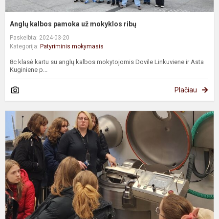
Anglų kalbos pamoka už mokyklos ribų
Paskelbta: 2024-03-20
Kategorija:
Patyriminis mokymasis
8c klasė kartu su anglų kalbos mokytojomis Dovile Linkuviene ir Asta
Kuginiene p...
Plačiau
8
K
C
f
M
p
l