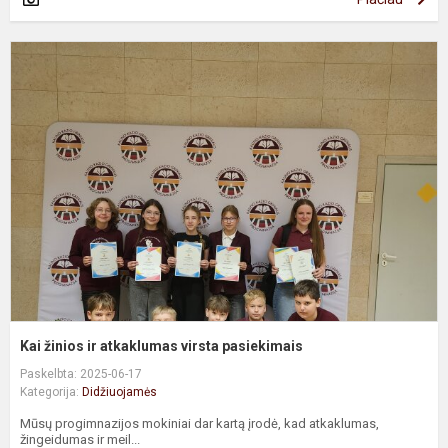
K
ž
ir
a
v
p
Kai žinios ir atkaklumas virsta pasiekimais
Paskelbta: 2025-06-17
Kategorija:
Didžiuojamės
Mūsų progimnazijos mokiniai dar kartą įrodė, kad atkaklumas,
žingeidumas ir meil...