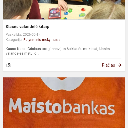
Klasės valandėlė kitaip
Paskelbta: 2026-05-14
Kategorija:
Patyriminis mokymasis
Kauno Kazio Griniaus progimnazijos 6c klasės mokiniai, klasės
valandėlės metu, d...
Plačiau
T
t
„
b
a
v
p