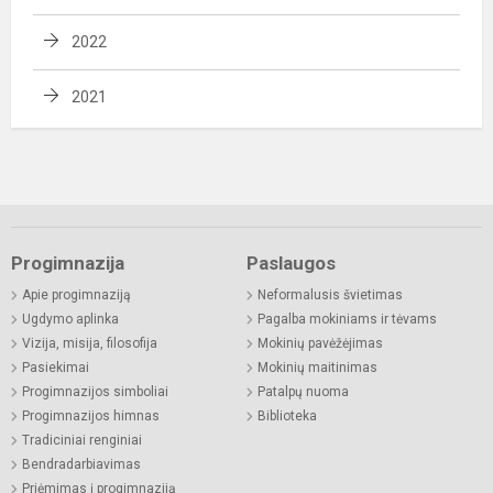
2022
2021
Progimnazija
Paslaugos
Apie progimnaziją
Neformalusis švietimas
Ugdymo aplinka
Pagalba mokiniams ir tėvams
Vizija, misija, filosofija
Mokinių pavėžėjimas
Pasiekimai
Mokinių maitinimas
Progimnazijos simboliai
Patalpų nuoma
Progimnazijos himnas
Biblioteka
Tradiciniai renginiai
Bendradarbiavimas
Priėmimas į progimnaziją