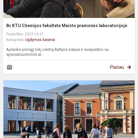
8c KTU Chemijos fakultete Maisto pramonės laboratorijoje
Paskelbta: 2023-10-27
Kategorija:
Ugdymas karjerai
Aplankė pirmąjį tokį centrą Baltijos šalyse ir susipažino su
specializuotomis at...
Plačiau
8
k
į
p