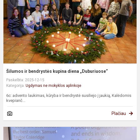
k
d
„
Šilumos ir bendrystės kupina diena „Duburiuose“
Paskelbta: 2025-12-15
Kategorija:
Ugdymas ne mokyklos aplinkoje
6c: advento laukimas, kūryba ir bendrystė susiliejo į jaukią, Kalėdomis
kvepianč...
Plačiau
K
m