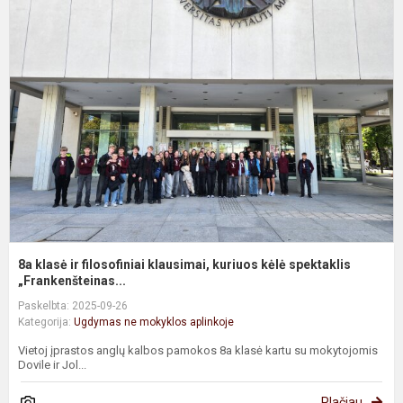
8
k
ir
f
k
k
k
s
8a klasė ir filosofiniai klausimai, kuriuos kėlė spektaklis
„Frankenšteinas...
Paskelbta: 2025-09-26
Kategorija:
Ugdymas ne mokyklos aplinkoje
Vietoj įprastos anglų kalbos pamokos 8a klasė kartu su mokytojomis
Dovile ir Jol...
Plačiau