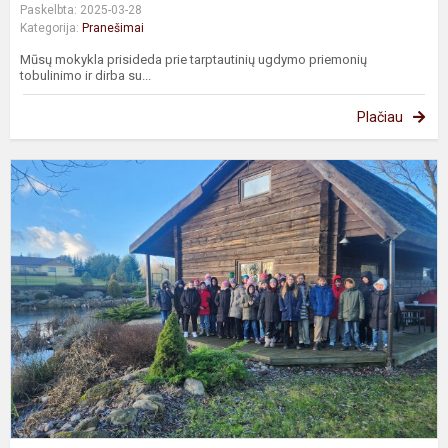
Paskelbta: 2025-03-28
Kategorija:
Pranešimai
Mūsų mokykla prisideda prie tarptautinių ugdymo priemonių
tobulinimo ir dirba su...
Plačiau
5
k
m
k
K
p