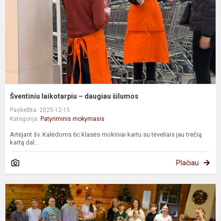
Šventiniu laikotarpiu – daugiau šilumos
Paskelbta: 2025-12-15
Kategorija:
Patyriminis mokymasis
Artėjant šv. Kalėdoms 6c klasės mokiniai kartu su tėveliais jau trečią
kartą dal...
Plačiau
Š
ir
b