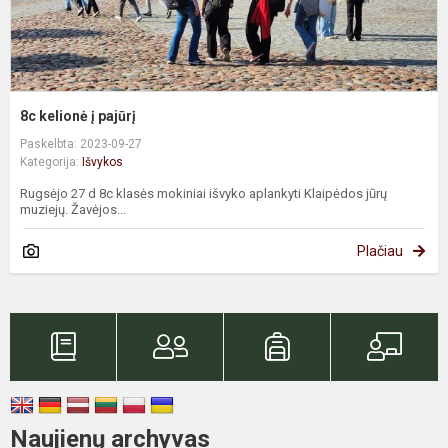
8c kelionė į pajūrį
Paskelbta: 2023-09-27
Kategorija:
Išvykos
Rugsėjo 27 d 8c klasės mokiniai išvyko aplankyti Klaipėdos jūrų
muziejų. Žavėjos...
Plačiau
Naujienų archyvas