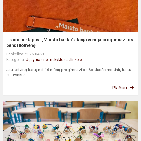
Tradicine tapusi „Maisto banko" akcija vienija progimnazijos
bendruomenę
Paskelbta: 2026-04-21
Kategorija:
Ugdymas ne mokyklos aplinkoje
Jau ketvirtą kartą net 16 mūsų progimnazijos 6c klasės mokinių kartu
su tėvais d...
Plačiau
6
k
p
s
r