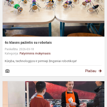
6c klasės pažintis su robotais
Paskelbta: 2026-03-18
Kategorija:
Patyriminis mokymasis
Kūryba, technologijos ir pirmieji žingsniai robotikoje!
Plačiau
Š
l
–
d
š