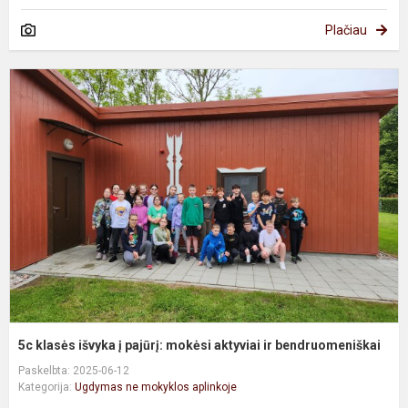
Plačiau
5
k
i
į
p
m
a
ir
b
5c klasės išvyka į pajūrį: mokėsi aktyviai ir bendruomeniškai
Paskelbta: 2025-06-12
Kategorija:
Ugdymas ne mokyklos aplinkoje