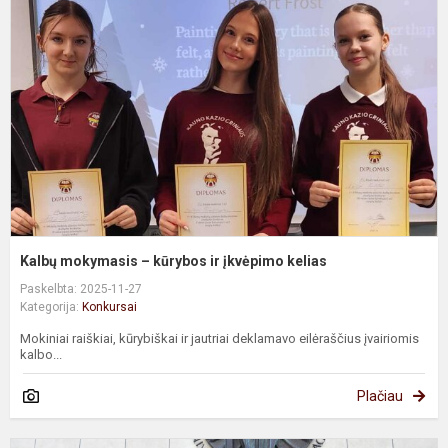
–
k
ir
į
k
Kalbų mokymasis – kūrybos ir įkvėpimo kelias
Paskelbta: 2025-11-27
Kategorija:
Konkursai
Mokiniai raiškiai, kūrybiškai ir jautriai deklamavo eilėraščius įvairiomis
kalbo...
Plačiau