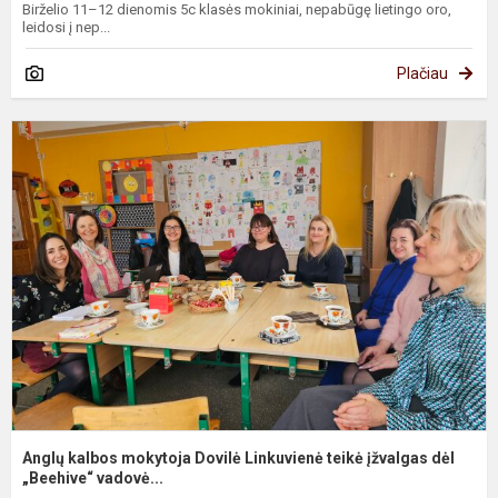
Birželio 11–12 dienomis 5c klasės mokiniai, nepabūgę lietingo oro,
leidosi į nep...
Plačiau
A
k
m
D
L
t
į
dė
Anglų kalbos mokytoja Dovilė Linkuvienė teikė įžvalgas dėl
„Beehive“ vadovė...