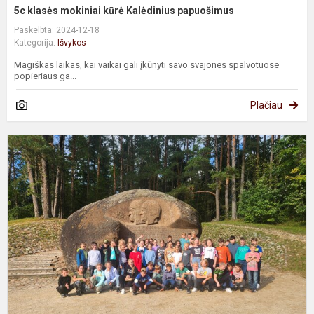
5c klasės mokiniai kūrė Kalėdinius papuošimus
Paskelbta: 2024-12-18
Kategorija:
Išvykos
Magiškas laikas, kai vaikai gali įkūnyti savo svajones spalvotuose
popieriaus ga...
Plačiau
5
ir
5
i
b
k
p
A
k