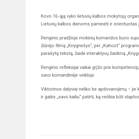
Kovo 16-ąją vyko lietuvių kalbos mokytojų organi
Lietuvių kalbos dienoms paminėti ir orientuotas į
Renginio pradžioje mokinių komandos buvo supaži
žiūrėjo filmą „Knygnešys“, per „Kahoot“ programėl
parašytą tekstą, žaidė interaktyvų žaidimą „Knyg
Renginio refleksijai vaikai grįžo prie kompetencijų
savo komandinėje veikloje.
Viktorinos dalyviai neliko be apdovanojimų – jie 
ir galės „savo kailiu“ patirti, ką reiškia būti sla