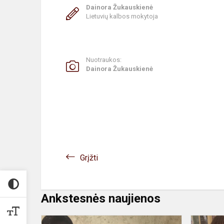
Dainora Žukauskienė
Lietuvių kalbos mokytoja
Nuotraukos:
Dainora Žukauskienė
Grįžti
Ankstesnės naujienos
Išvyka