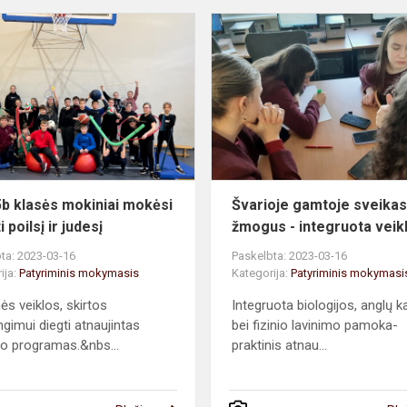
5c
o
ir
5b
klasės
mokiniai
mokėsi
derinti
poilsį
ir
 5b klasės mokiniai mokėsi
Švarioje gamtoje sveika
judesį
i poilsį ir judesį
žmogus - integruota veik
ta: 2023-03-16
Paskelbta: 2023-03-16
ija:
Patyriminis mokymasis
Kategorija:
Patyriminis mokymasi
ės veiklos, skirtos
Integruota biologijos, anglų k
ngimui diegti atnaujintas
bei fizinio lavinimo pamoka-
 programas.&nbs...
praktinis atnau...