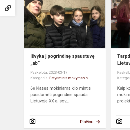
į
pogrindinę
spaustuvę
„ab“
Išvyka į pogrindinę spaustuvę
Tarpd
„ab“
Lietu
Paskelbta: 2023-03-17
Paskelb
Kategorija:
Patyriminis mokymasis
Kategor
6e klasės mokiniams kilo mintis
Kaip k
pasidomėti pogrindine spauda
mokini
Lietuvoje XX a. sov...
projekt
Plačiau