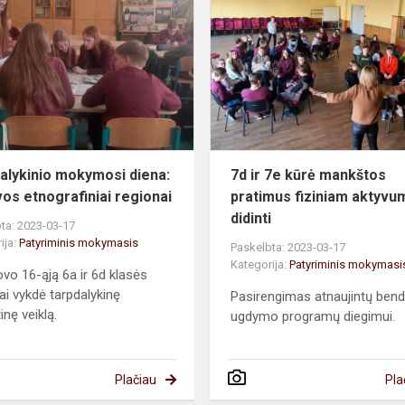
mokymosi
diena:
Lietuvos
etnografiniai
region...
alykinio mokymosi diena:
7d ir 7e kūrė mankštos
vos etnografiniai regionai
pratimus fiziniam aktyvu
didinti
ta: 2023-03-17
ija:
Patyriminis mokymasis
Paskelbta: 2023-03-17
Kategorija:
Patyriminis mokymasi
ovo 16-ąją 6a ir 6d klasės
ai vykdė tarpdalykinę
Pasirengimas atnaujintų bend
inę veiklą.
ugdymo programų diegimui.
Plačiau
Pla