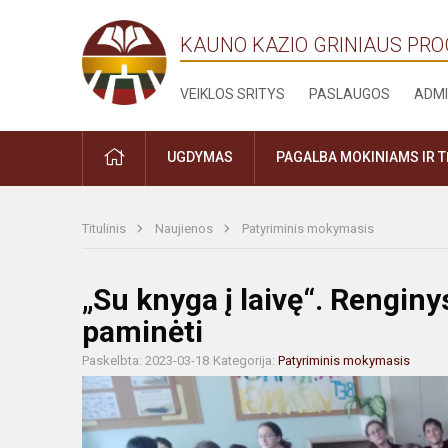
KAUNO KAZIO GRINIAUS PR
VEIKLOS SRITYS
PASLAUGOS
ADMI
PRADŽIA
UGDYMAS
PAGALBA MOKINIAMS IR 
Titulinis
Naujienos
Patyriminis mokymasis
„Su knyga į laivę“. Renginy
paminėti
Paskelbta: 2023-03-18
Kategorija:
Patyriminis mokymasis