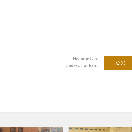
Nepamirškite
3
AČIŪ
padėkoti autoriui
Tarpdalykinio