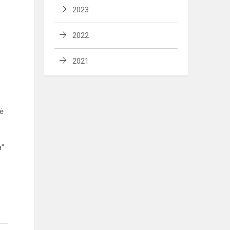
2023
2022
2021
kė
a“