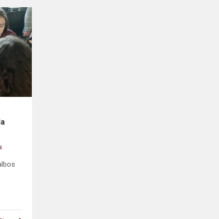
Švarioje
gamtoje
sveikas
žmogus
-
integruota
veikla
s
la
s
albos