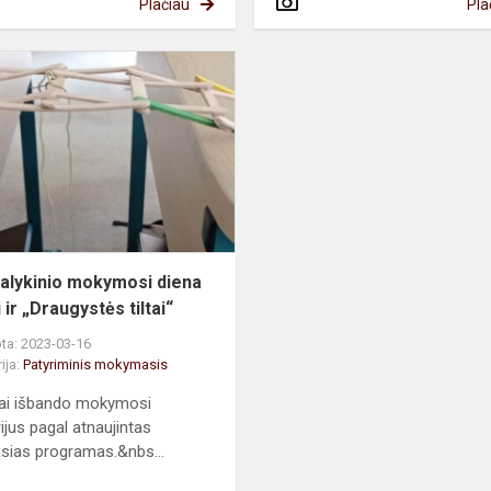
Plačiau
Pla
o
Tarpdalykinio
mokymosi
diena
„Tiltai
ir
„Draugystės
tiltai“...
alykinio mokymosi diena
i ir „Draugystės tiltai“
ta: 2023-03-16
ija:
Patyriminis mokymasis
ai išbando mokymosi
ijus pagal atnaujintas
sias programas.&nbs...