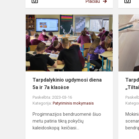
Plačiau
Tarpdalykini
ugdymosi
diena
5a
ir
7a
klasėse
Tarpdalykinio ugdymosi diena
Tarpd
5a ir 7a klasėse
„Tilta
Paskelbta: 2023-03-16
Paskelb
Kategorija:
Patyriminis mokymasis
Kategor
Progimnazijos bendruomenė šiuo
Mokini
metu patiria tikrą pokyčių
scenar
kaleidoskopą: keičiasi...
bendrą