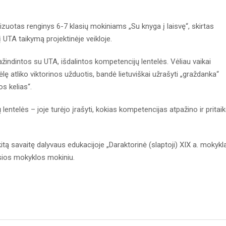
zuotas renginys 6-7 klasių mokiniams „Su knyga į laisvę“, skirtas
 UTA taikymą projektinėje veikloje.
ndintos su UTA, išdalintos kompetencijų lentelės. Vėliau vaikai
ę atliko viktorinos užduotis, bandė lietuviškai užrašyti „graždanka“
os kelias“.
 lentelės – joje turėjo įrašyti, kokias kompetencijas atpažino ir pritai
kitą savaitę dalyvaus edukacijoje „Daraktorinė (slaptoji) XIX a. mokykl
ptosios mokyklos mokiniu.