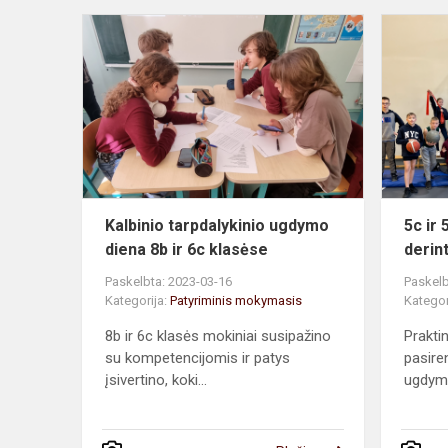
Kalbinio
tarpdalykini
ugdymo
diena
8b
ir
6c
klasėse
Kalbinio tarpdalykinio ugdymo
5c ir
diena 8b ir 6c klasėse
derint
Paskelbta: 2023-03-16
Paskelb
Kategorija:
Patyriminis mokymasis
Kategor
8b ir 6c klasės mokiniai susipažino
Praktin
su kompetencijomis ir patys
pasire
įsivertino, koki...
ugdymo