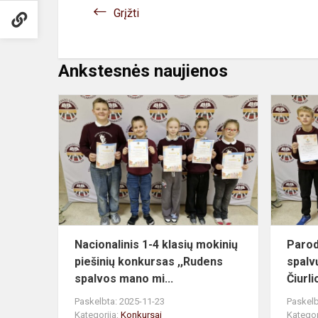
Grįžti
Ankstesnės naujienos
Nacionalinis
1-
4
klasių
mokinių
piešinių
konkursas
,,Rudens...
Nacionalinis 1-4 klasių mokinių
Parod
piešinių konkursas ,,Rudens
spalv
spalvos mano mi...
Čiurli
Paskelbta: 2025-11-23
Paskelb
Kategorija:
Konkursai
Kategor