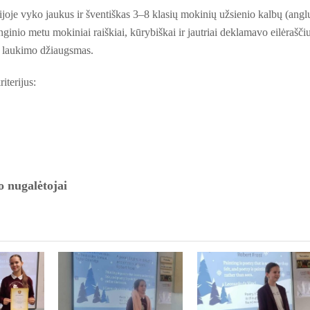
oje vyko jaukus ir šventiškas 3–8 klasių mokinių užsienio kalbų (angl
inio metu mokiniai raiškiai, kūrybiškai ir jautriai deklamavo eilėrašči
dų laukimo džiaugsmas.
iterijus:
 nugalėtojai