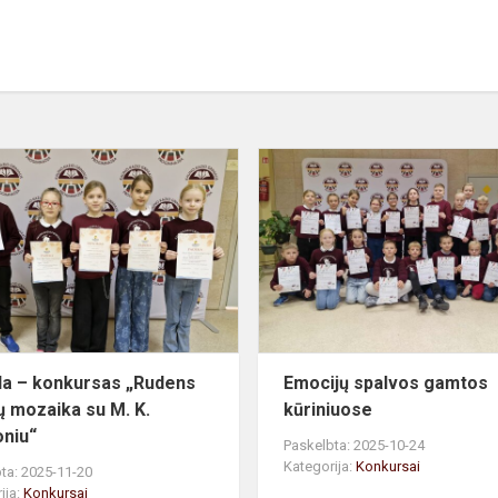
Paroda
–
konkursas
„Rudens
spalvų
mozaika
su
M.
K.
a – konkursas „Rudens
Emocijų spalvos gamtos
Čiurlion...
ų mozaika su M. K.
kūriniuose
oniu“
Paskelbta: 2025-10-24
Kategorija:
Konkursai
ta: 2025-11-20
ija:
Konkursai