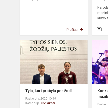
Parod
mokini
kūrybiš
Plačiau
Tyla,
kuri
prabyla
per
žodį
Tyla, kuri prabyla per žodį
Konku
muzik
Paskelbta: 2025-10-19
Kategorija:
Konkursai
Paskelb