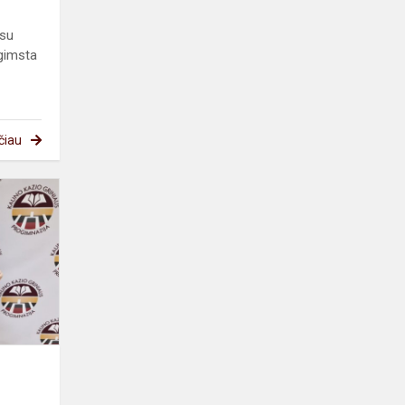
 su
 gimsta
čiau
Respublikinis
piešinių
konkursas
,,Mylimiausias
knygos
hero...