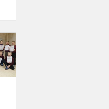
Emocijų
spalvos
gamtos
kūriniuose