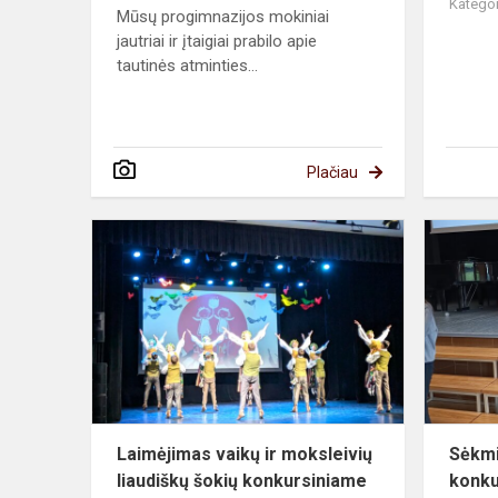
Kategor
Mūsų progimnazijos mokiniai
jautriai ir įtaigiai prabilo apie
tautinės atminties...
Plačiau
Laimėjimas
vaikų
ir
moksleivių
liaudiškų
šokių
konkursiniam
Laimėjimas vaikų ir moksleivių
Sėkmi
liaudiškų šokių konkursiniame
konku