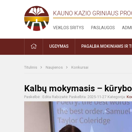
KAUNO KAZIO GRINIAUS PR
VEIKLOS SRITYS
PASLAUGOS
ADMI
PRADŽIA
UGDYMAS
PAGALBA MOKINIAMS IR 
Titulinis
Naujienos
Konkursai
Kalbų mokymasis – kūrybos
Paskelbė : Edita Rabizaitė
Paskelbta: 2025-11-27
Kategorija:
Ko