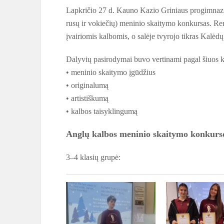
Lapkričio 27 d. Kauno Kazio Griniaus progimnazij
rusų ir vokiečių) meninio skaitymo konkursas. Reng
įvairiomis kalbomis, o salėje tvyrojo tikras Kalė
Dalyvių pasirodymai buvo vertinami pagal šiuos kr
• meninio skaitymo įgūdžius
• originalumą
• artistiškumą
• kalbos taisyklingumą
Anglų kalbos meninio skaitymo konkurso
3–4 klasių grupė: