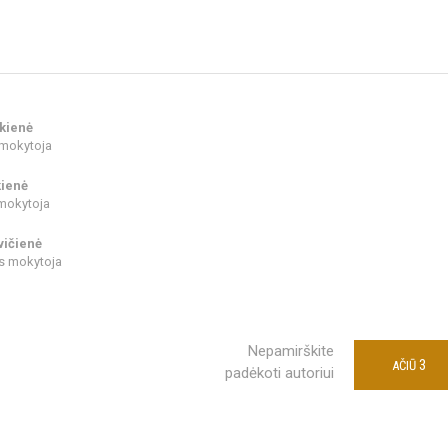
skienė
 mokytoja
kienė
mokytoja
vičienė
os mokytoja
Nepamirškite
3
AČIŪ
padėkoti autoriui