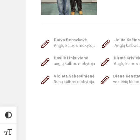
Daiva Borovkovė
Jolita Kačin
Anglų kalbos mokytoja
Anglų kalbos
Dovilė Linkuvienė
Birutė Krivic
anglų kalbos mokytoja
Anglų kalbos 
Violeta Sabestinienė
Diana Kensta
Rusų kalbos mokytoja
vokiečių kalb