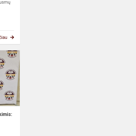
jausmų
čiau
Svajonių
namai
antrokų
akimis:
kūryba,
kuri
džiugina!
kimis: