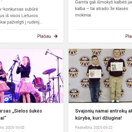
Gamta gali išmokyti kalbėti 
kalba – tai atrado 3e klasės
a–konkursas subūrė
mokiniai.
us iš visos Lietuvos
kai pažvelgti į rudenį...
Plačiau
Pla
Konkursas „Sielos
šukės
muzikai“
rsas „Sielos šukės
Svajonių namai antrokų a
ai“
kūryba, kuri džiugina!
ta: 2025-10-02
Paskelbta: 2025-05-22