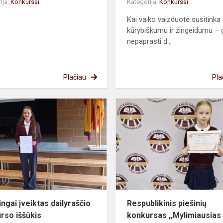
ija:
Konkursai
Kategorija:
Konkursai
Kai vaiko vaizduotė susitinka
kūrybiškumu ir žingeidumu –
nepaprasti d...
Plačiau
Pla
Sėkmingai
įveiktas
dailyraščio
konkurso
iššūkis
...
ngai įveiktas dailyraščio
Respublikinis piešinių
rso iššūkis
konkursas ,,Mylimiausias