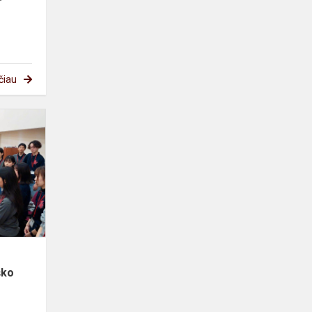
čiau
Tekančios
Saulės
šalies
mokiniai
trepsėjo
Lietuviško
šokio...
ško