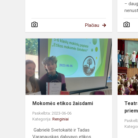
– daug
nenust
Plačiau
Mokomės
etikos
žaisdami
Mokomės etikos žaisdami
Teatr
prie
Paskelbta: 2023-06-06
Kategorija:
Renginiai
Paskelb
Kategor
Gabrielė Svetokaitė ir Tadas
Varanauskas dalyvavo etikos