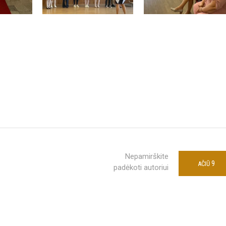
Nepamirškite
9
AČIŪ
padėkoti autoriui