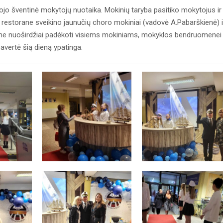
jo šventinė mokytojų nuotaika. Mokinių taryba pasitiko mokytojus ir
io restorane sveikino jaunučių choro mokiniai (vadovė A.Pabarškienė) i
orime nuoširdžiai padėkoti visiems mokiniams, mokyklos bendruomenei
avertė šią dieną ypatinga.