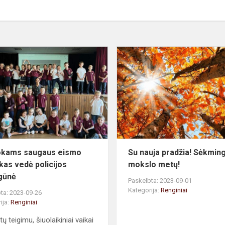
Pirmokams
saugaus
eismo
pamokas
vedė
policijos
pareigūnė
okams saugaus eismo
Su nauja pradžia! Sėkmin
as vedė policijos
mokslo metų!
gūnė
Paskelbta: 2023-09-01
Kategorija:
Renginiai
ta: 2023-09-26
ija:
Renginiai
ų teigimu, šiuolaikiniai vaikai