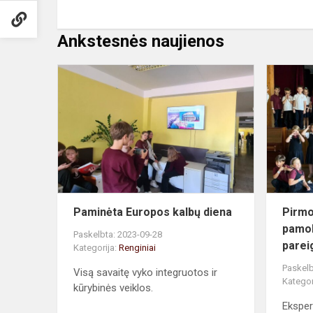
Ankstesnės naujienos
Paminėta
Europos
kalbų
diena
Paminėta Europos kalbų diena
Pirm
pamok
Paskelbta: 2023-09-28
parei
Kategorija:
Renginiai
Paskelb
Visą savaitę vyko integruotos ir
Kategor
kūrybinės veiklos.
Ekspert