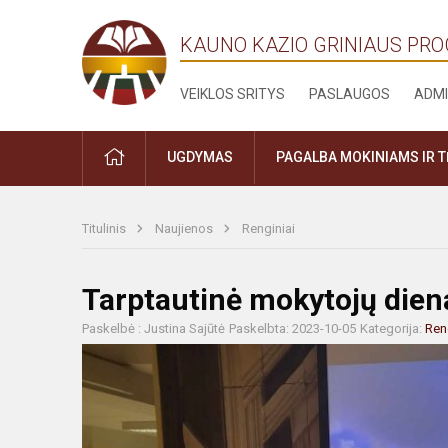
KAUNO KAZIO GRINIAUS PR
VEIKLOS SRITYS
PASLAUGOS
ADMI
PRADŽIA
UGDYMAS
PAGALBA MOKINIAMS IR 
Titulinis
Naujienos
Renginiai
Tarptautinė mokytojų diena
Paskelbė : Justina Sajūtė
Paskelbta: 2023-10-05
Kategorija:
Ren