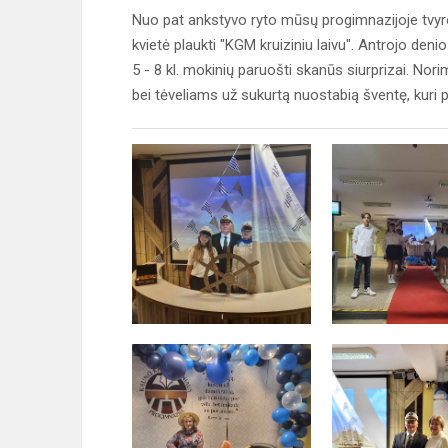
Nuo pat ankstyvo ryto mūsų progimnazijoje tvyro
kvietė plaukti "KGM kruiziniu laivu". Antrojo den
5 - 8 kl. mokinių paruošti skanūs siurprizai. N
bei tėveliams už sukurtą nuostabią šventę, kuri p