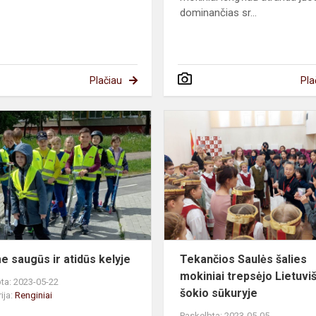
dominančias sr...
Plačiau
Pla
Būkime
saugūs
ir
atidūs
kelyje
e saugūs ir atidūs kelyje
Tekančios Saulės šalies
mokiniai trepsėjo Lietuvi
ta: 2023-05-22
šokio sūkuryje
ija:
Renginiai
Paskelbta: 2023-05-05