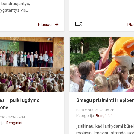
 bendraujantys,
ygstantys vie...
Plačiau
Pla
Teatras
–
puiki
ugdymo
priemonė
as – puiki ugdymo
Smagu prisiminti ir apiben
monė
Paskelbta: 2023-05-28
Kategorija:
Renginiai
ta: 2023-06-04
ija:
Renginiai
Įsitikinau, kad lankydami būrel
mokiniai lengviau atranda juo