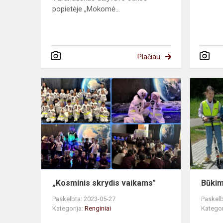
popietėje „Mokomė...
Plačiau
„Kosminis
skrydis
vaikams"
„Kosminis skrydis vaikams"
Būkim
Paskelbta: 2023-05-27
Paskelb
Kategorija:
Renginiai
Kategor