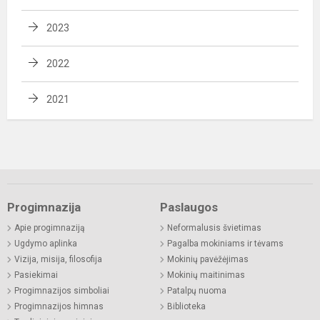
2023
2022
2021
Progimnazija
Paslaugos
Apie progimnaziją
Neformalusis švietimas
Ugdymo aplinka
Pagalba mokiniams ir tėvams
Vizija, misija, filosofija
Mokinių pavėžėjimas
Pasiekimai
Mokinių maitinimas
Progimnazijos simboliai
Patalpų nuoma
Progimnazijos himnas
Biblioteka