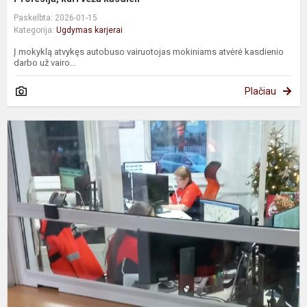
Paskelbta: 2026-01-15
Kategorija:
Ugdymas karjerai
Į mokyklą atvykęs autobuso vairuotojas mokiniams atvėrė kasdienio
darbo už vairo...
Plačiau
K
u
š
ir
s
į
p