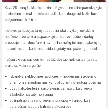
Kovo 25 dieną 6b klasės mokiniai išgyveno ne eilinę pamoką – jie
susipažino su realiu teisės pasauliu, kuris daugeliui iki šiol buvo
pažįstamas tik iš filmų.
Lietuvos probacijos tarnybos specialistai atvyko į mokyklą ir
nuoširdžiai bei atvirai papasakojo apie savo kasdienį darbą:
probacijos tarnybos funkcijas, nepilnamečių teisinę atsakomybę
ir pasekmes, su kuriomis susiduria įstatymus pažeidę jaunuoliai.
Tačiau tikrasis susidomėjimas įsižiebė tuomet, kai teorija virto
praktika. Mokiniai galėjo:
išbandyti elektronines apykojes – modernias stebėjimo
priemones, naudojamas kontroliuojant nuteistųjų judėjimą;
pūsti į alkotesterį ir savo akimis pamatyti, kaip veikia
alkoholio nustatymo įranga;
sužinoti apie tazerio veikimo principą – įrankio, kurį
pareigūnai naudoja kritinėse situacijose.