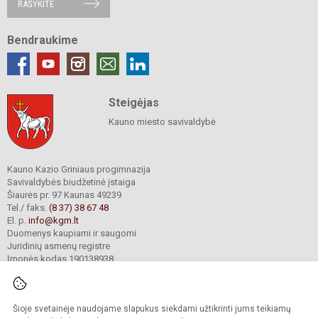
RAŠYKITE
Bendraukime
Steigėjas
Kauno miesto savivaldybė
Kauno Kazio Griniaus progimnazija
Savivaldybės biudžetinė įstaiga
Šiaurės pr. 97 Kaunas 49239
Tel./ faks.
(8 37) 38 67 48
El. p.
info@kgm.lt
Duomenys kaupiami ir saugomi
Juridinių asmenų registre
Įmonės kodas 190138938
Šioje svetainėje naudojame slapukus siekdami užtikrinti jums teikiamų
© 2024. Kauno Kazio Griniaus progimnazija. Visos teisės saugomos.