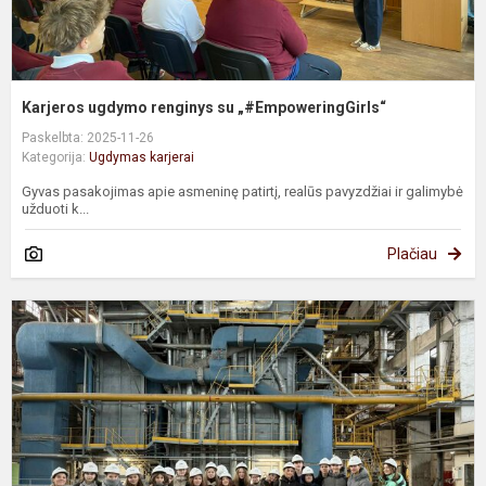
Karjeros ugdymo renginys su „#EmpoweringGirls“
Paskelbta: 2025-11-26
Kategorija:
Ugdymas karjerai
Gyvas pasakojimas apie asmeninę patirtį, realūs pavyzdžiai ir galimybė
užduoti k...
Plačiau
P
s
e
V
t
e