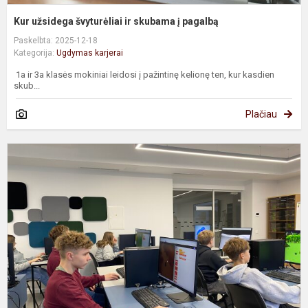
Kur užsidega švyturėliai ir skubama į pagalbą
Paskelbta: 2025-12-18
Kategorija:
Ugdymas karjerai
1a ir 3a klasės mokiniai leidosi į pažintinę kelionę ten, kur kasdien
skub...
Plačiau
N
i
ik
ž
s
p
K
I