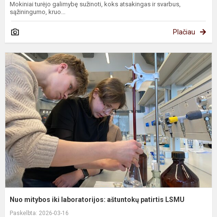
Mokiniai turėjo galimybę sužinoti, koks atsakingas ir svarbus,
sąžiningumo, kruo...
Plačiau
N
m
ik
l
a
p
L
Nuo mitybos iki laboratorijos: aštuntokų patirtis LSMU
Paskelbta: 2026-03-16