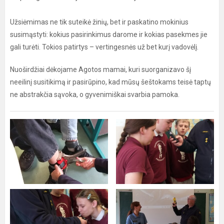
Užsiėmimas ne tik suteikė žinių, bet ir paskatino mokinius
susimąstyti: kokius pasirinkimus darome ir kokias pasekmes jie
gali turėti. Tokios patirtys – vertingesnės už bet kurį vadovėlį.
Nuoširdžiai dėkojame Agotos mamai, kuri suorganizavo šį
neeilinį susitikimą ir pasirūpino, kad mūsų šeštokams teisė taptų
ne abstrakčia sąvoka, o gyvenimiškai svarbia pamoka.