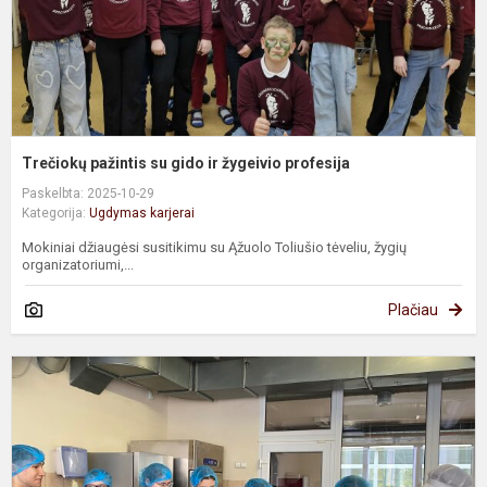
Trečiokų pažintis su gido ir žygeivio profesija
Paskelbta: 2025-10-29
Kategorija:
Ugdymas karjerai
Mokiniai džiaugėsi susitikimu su Ąžuolo Toliušio tėveliu, žygių
organizatoriumi,...
Plačiau
S
ž
į
a