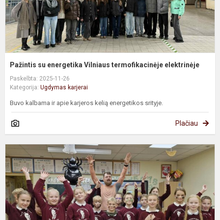
Pažintis su energetika Vilniaus termofikacinėje elektrinėje
Paskelbta: 2025-11-26
Kategorija:
Ugdymas karjerai
Buvo kalbama ir apie karjeros kelią energetikos srityje.
Plačiau
T
p
s
g
ir
ž
p