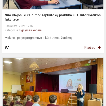
Nuo idėjos iki žaidimo: septintokų praktika KTU Informatikos
fakultete
Paskelbta: 2025-12-02
Kategorija:
Ugdymas karjerai
Mokiniai patys programavo ir kūrė trimatį žaidimą.
Plačiau
K
u
r
s
„