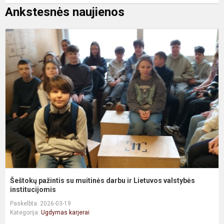
Ankstesnės naujienos
Š
p
s
m
d
ir
L
v
in
Šeštokų pažintis su muitinės darbu ir Lietuvos valstybės
institucijomis
Paskelbta: 2026-03-19
Kategorija:
Ugdymas karjerai