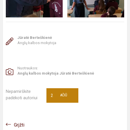
Jūratė Berteškienė
Anglų kalbos mokytoja
Nuotraukos:
Anglų kalbos mokytoja Jūratė Berteškienė
Nepamirškite
2
AČIŪ
padėkoti autoriui
Grįžti