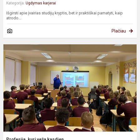
Kategorija:
Ugdymas karjerai
Išgirsti apie įvairias studijų kryptis, bet ir praktiškai pamatyti, kaip
atrodo...
Plačiau
P
k
v
k
Profesija, kuri veža kasdien