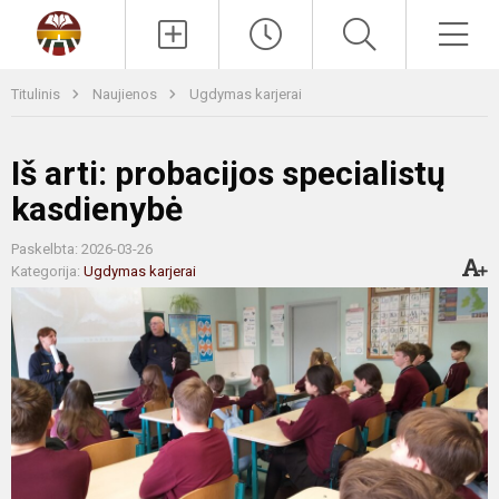
Paieška
Men
Titulinis
Naujienos
Ugdymas karjerai
Iš arti: probacijos specialistų
kasdienybė
Paskelbta: 2026-03-26
Kategorija:
Ugdymas karjerai