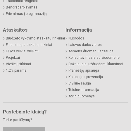
Tradiciniai renginiai
Bendradarbiavimas
Priėmimas į progimnaziją
Ataskaitos
Informacija
Biudžeto vykdymo ataskaitų rinkiniai
Nuorodos
Finansinių ataskaitų rinkiniai
Laisvos darbo vietos
Lėšos veiklai viešinti
Asmens duomenų apsauga
Projektai
Konsultavimasis su visuomene
Viešieji pirkimai
Dažniausiai užduodami klausimai
1,2% parama
Pranešėjų apsauga
Korupcijos prevencija
Civilinė sauga
Teisinė informacija
Atviri duomenys
Pastebėjote klaidų?
Turite pasiūlymų?