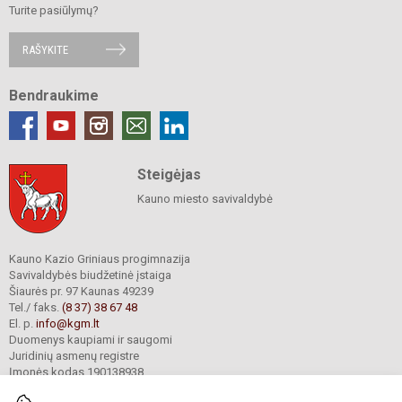
Turite pasiūlymų?
RAŠYKITE
Bendraukime
Steigėjas
Kauno miesto savivaldybė
Kauno Kazio Griniaus progimnazija
Savivaldybės biudžetinė įstaiga
Šiaurės pr. 97 Kaunas 49239
Tel./ faks.
(8 37) 38 67 48
El. p.
info@kgm.lt
Duomenys kaupiami ir saugomi
Juridinių asmenų registre
Įmonės kodas 190138938