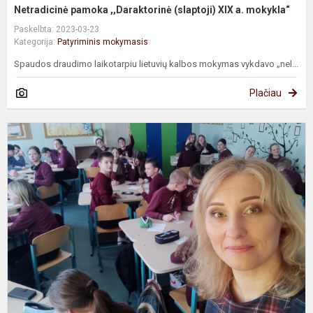
Netradicinė pamoka ,,Daraktorinė (slaptoji) XIX a. mokykla“
Paskelbta: 2023-03-23
Kategorija:
Patyriminis mokymasis
Spaudos draudimo laikotarpiu lietuvių kalbos mokymas vykdavo „nel...
Plačiau
„
k
į
l
R
s
l
k
d