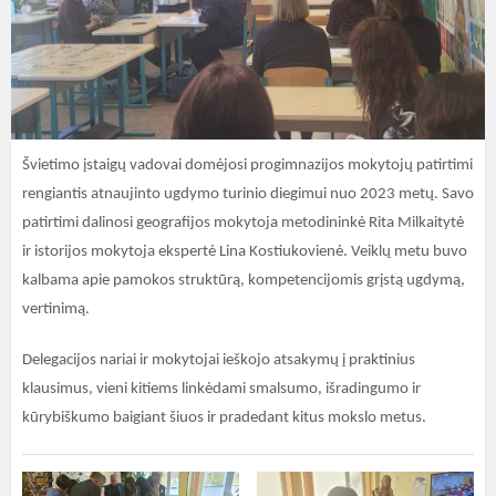
Švietimo įstaigų vadovai domėjosi progimnazijos mokytojų patirtimi
rengiantis atnaujinto ugdymo turinio diegimui nuo 2023 metų. Savo
patirtimi dalinosi geografijos mokytoja metodininkė Rita Milkaitytė
ir istorijos mokytoja ekspertė Lina Kostiukovienė. Veiklų metu buvo
kalbama apie pamokos struktūrą, kompetencijomis grįstą ugdymą,
vertinimą.
Delegacijos nariai ir mokytojai ieškojo atsakymų į praktinius
klausimus, vieni kitiems linkėdami smalsumo, išradingumo ir
kūrybiškumo baigiant šiuos ir pradedant kitus mokslo metus.