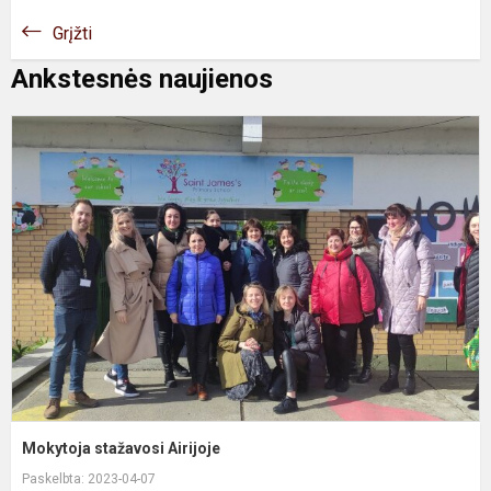
Grįžti
Ankstesnės naujienos
M
s
A
Mokytoja stažavosi Airijoje
Paskelbta: 2023-04-07