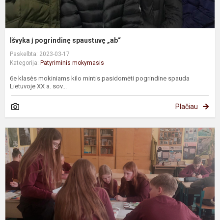
Išvyka į pogrindinę spaustuvę „ab“
Paskelbta: 2023-03-17
Kategorija:
Patyriminis mokymasis
6e klasės mokiniams kilo mintis pasidomėti pogrindine spauda
Lietuvoje XX a. sov...
Plačiau
T
m
d
L
e
r