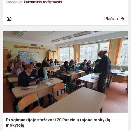
Kategorija:
Patyriminis mokymasis
Plačiau
P
s
2
R
r
m
m
Progimnazijoje stažavosi 20 Raseinių rajono mokyklų
mokytojų