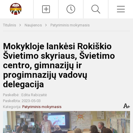
Paieška
Men
Titulinis
Naujienos
Patyriminis mokymasis
Mokykloje lankėsi Rokiškio
Švietimo skyriaus, Švietimo
centro, gimnazijų ir
progimnazijų vadovų
delegacija
Paskelbė : Edita Rabizaitė
Paskelbta: 2023-05-03
Kategorija:
Patyriminis mokymasis