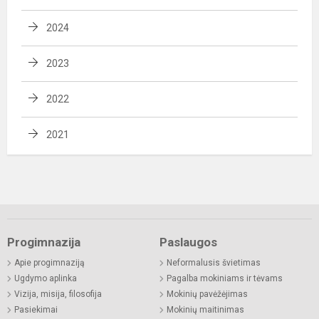
2024
2023
2022
2021
Progimnazija
Paslaugos
Apie progimnaziją
Neformalusis švietimas
Ugdymo aplinka
Pagalba mokiniams ir tėvams
Vizija, misija, filosofija
Mokinių pavėžėjimas
Pasiekimai
Mokinių maitinimas