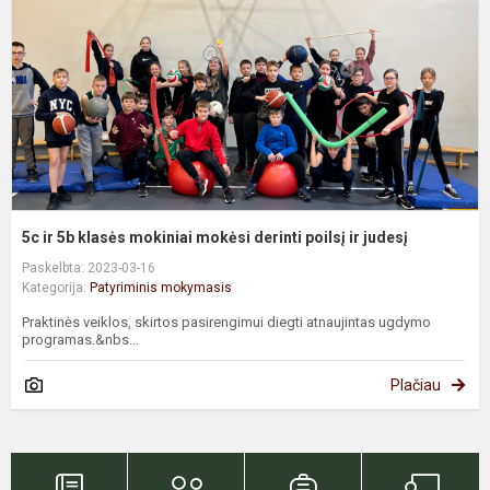
m
m
d
p
ir
j
5c ir 5b klasės mokiniai mokėsi derinti poilsį ir judesį
Paskelbta: 2023-03-16
Kategorija:
Patyriminis mokymasis
Praktinės veiklos, skirtos pasirengimui diegti atnaujintas ugdymo
programas.&nbs...
Plačiau