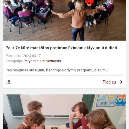
f
a
d
7d ir 7e kūrė mankštos pratimus fiziniam aktyvumui didinti
Paskelbta: 2023-03-17
Kategorija:
Patyriminis mokymasis
Pasirengimas atnaujintų bendrojo ugdymo programų diegimui.
Plačiau
K
t
u
d
8