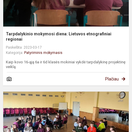
Tarpdalykinio mokymosi diena: Lietuvos etnografiniai
regionai
Paskelbta: 2023-03-17
Kategorija:
Patyriminis mokymasis
Kaip kovo 16-ąją 6a ir 6d klasės mokiniai vykdė tarpdalykinę projektinę
veiklą.
Plačiau
7
ir
7
k
m
p