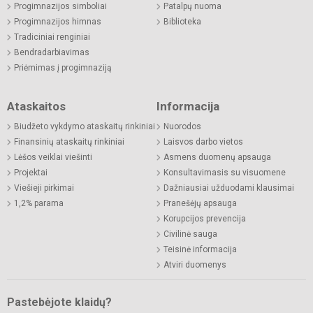
Progimnazijos simboliai
Patalpų nuoma
Progimnazijos himnas
Biblioteka
Tradiciniai renginiai
Bendradarbiavimas
Priėmimas į progimnaziją
Ataskaitos
Informacija
Biudžeto vykdymo ataskaitų rinkiniai
Nuorodos
Finansinių ataskaitų rinkiniai
Laisvos darbo vietos
Lėšos veiklai viešinti
Asmens duomenų apsauga
Projektai
Konsultavimasis su visuomene
Viešieji pirkimai
Dažniausiai užduodami klausimai
1,2% parama
Pranešėjų apsauga
Korupcijos prevencija
Civilinė sauga
Teisinė informacija
Atviri duomenys
Pastebėjote klaidų?