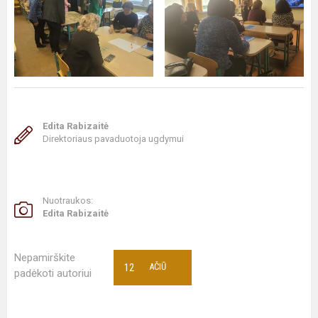
Edita Rabizaitė
Direktoriaus pavaduotoja ugdymui
Nuotraukos:
Edita Rabizaitė
Nepamirškite
12
AČIŪ
padėkoti autoriui