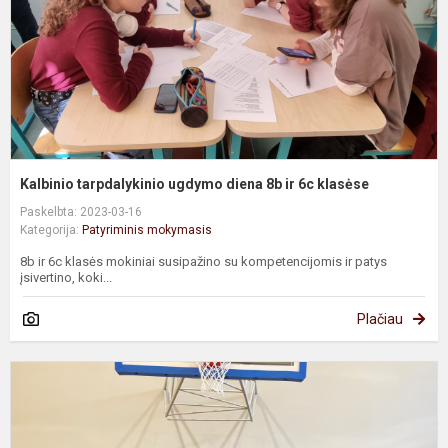
ir
6
k
Kalbinio tarpdalykinio ugdymo diena 8b ir 6c klasėse
Paskelbta: 2023-03-16
Kategorija:
Patyriminis mokymasis
8b ir 6c klasės mokiniai susipažino su kompetencijomis ir patys
įsivertino, koki...
Plačiau
5
ir
5
k