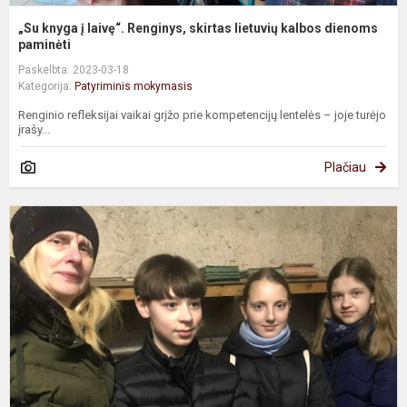
„Su knyga į laivę“. Renginys, skirtas lietuvių kalbos dienoms
paminėti
Paskelbta: 2023-03-18
Kategorija:
Patyriminis mokymasis
Renginio refleksijai vaikai grįžo prie kompetencijų lentelės – joje turėjo
įrašy...
Plačiau
I
į
p
s
„