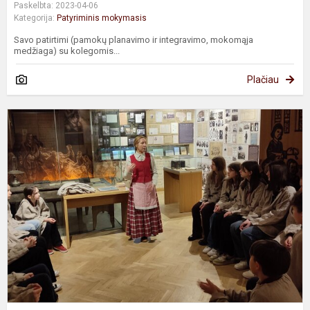
Paskelbta: 2023-04-06
Kategorija:
Patyriminis mokymasis
Savo patirtimi (pamokų planavimo ir integravimo, mokomąja
medžiaga) su kolegomis...
Plačiau
N
p
,
(
X
a.
m